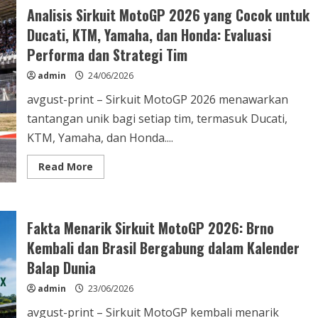
Paling
Analisis Sirkuit MotoGP 2026 yang Cocok untuk
Cepat
dan
Ducati, KTM, Yamaha, dan Honda: Evaluasi
Paling
Sulit
Performa dan Strategi Tim
Ditaklukkan
para
admin
24/06/2026
Pembalap
Musim
avgust-print – Sirkuit MotoGP 2026 menawarkan
Ini
tantangan unik bagi setiap tim, termasuk Ducati,
KTM, Yamaha, dan Honda....
Read
Read More
more
about
Analisis
Sirkuit
MotoGP
Fakta Menarik Sirkuit MotoGP 2026: Brno
2026
yang
Kembali dan Brasil Bergabung dalam Kalender
Cocok
untuk
Balap Dunia
Ducati,
KTM,
Yamaha,
admin
23/06/2026
dan
Honda:
avgust-print – Sirkuit MotoGP kembali menarik
Evaluasi