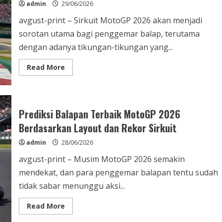
admin
29/06/2026
avgust-print – Sirkuit MotoGP 2026 akan menjadi
sorotan utama bagi penggemar balap, terutama
dengan adanya tikungan-tikungan yang...
Read
Read More
more
about
Sirkuit
MotoGP
2026
dengan
Prediksi Balapan Terbaik MotoGP 2026
Tikungan
Tersulit
Berdasarkan Layout dan Rekor Sirkuit
dan
Lintasan
admin
28/06/2026
Favorit
Marc
Marquez
avgust-print – Musim MotoGP 2026 semakin
mendekat, dan para penggemar balapan tentu sudah
tidak sabar menunggu aksi...
Read
Read More
more
about