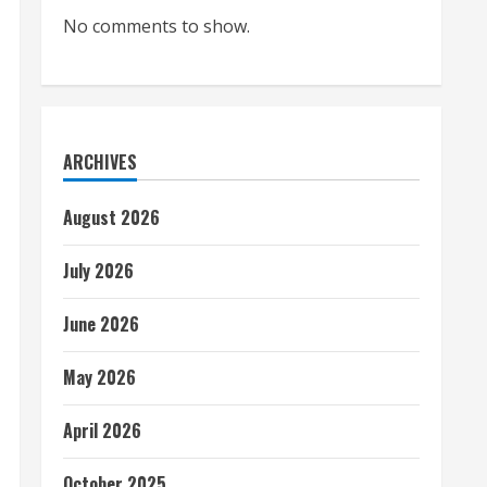
No comments to show.
ARCHIVES
August 2026
July 2026
June 2026
May 2026
April 2026
October 2025