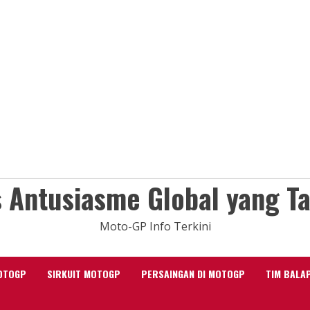
 Antusiasme Global yang T
Moto-GP Info Terkini
OTOGP
SIRKUIT MOTOGP
PERSAINGAN DI MOTOGP
TIM BALA