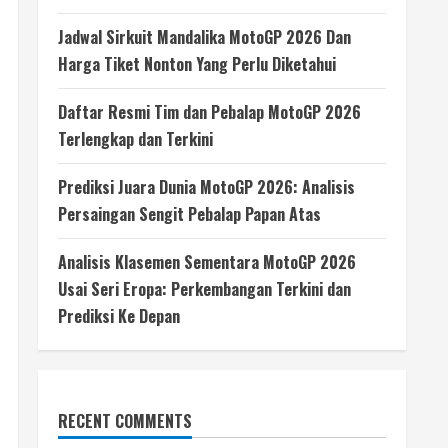
Jadwal Sirkuit Mandalika MotoGP 2026 Dan
Harga Tiket Nonton Yang Perlu Diketahui
Daftar Resmi Tim dan Pebalap MotoGP 2026
Terlengkap dan Terkini
Prediksi Juara Dunia MotoGP 2026: Analisis
Persaingan Sengit Pebalap Papan Atas
Analisis Klasemen Sementara MotoGP 2026
Usai Seri Eropa: Perkembangan Terkini dan
Prediksi Ke Depan
RECENT COMMENTS