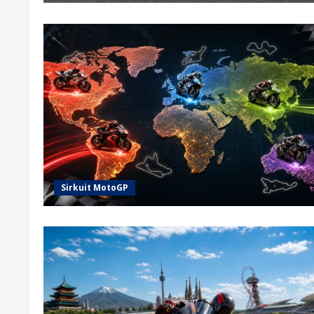
Sirkuit MotoGP