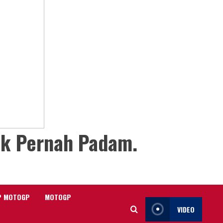
ak Pernah Padam.
P MOTOGP
MOTOGP
VIDEO