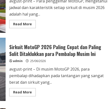
avgust-print – Para penggemar MotoGP, mengetahui
Lengkap
jadwal dan karakteristik setiap sirkuit di musim 2026
adalah hal yang...
Read
Read More
more
about
Jadwal
dan
Karakteristik
Setiap
Sirkuit MotoGP 2026 Paling Cepat dan Paling
Sirkuit
MotoGP
Sulit Ditaklukkan para Pembalap Musim Ini
2026
yang
admin
25/06/2026
Wajib
Diketahui
Penggemar
avgust-print – Di musim MotoGP 2026, para
Balap
pembalap dihadapkan pada tantangan yang sangat
berat dan sirkuit yang...
Read
Read More
more
about
Sirkuit
MotoGP
2026