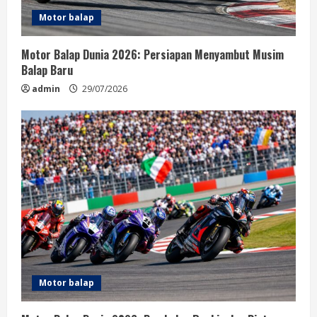
d
Motor balap
i
Motor Balap Dunia 2026: Persiapan Menyambut Musim
n
Balap Baru
g
admin
29/07/2026
Motor balap