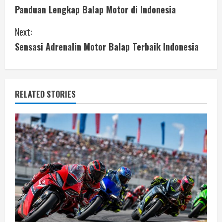
Panduan Lengkap Balap Motor di Indonesia
o
Next:
n
Sensasi Adrenalin Motor Balap Terbaik Indonesia
t
i
RELATED STORIES
n
u
e
R
e
a