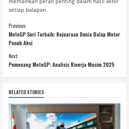
memainkan peran penting dalam hasil akhir
setiap balapan.
C
Previous:
MotoGP Seri Terbaik: Kejuaraan Dunia Balap Motor
o
Penuh Aksi
n
Next:
t
Pemenang MotoGP: Analisis Kinerja Musim 2025
i
n
RELATED STORIES
u
e
R