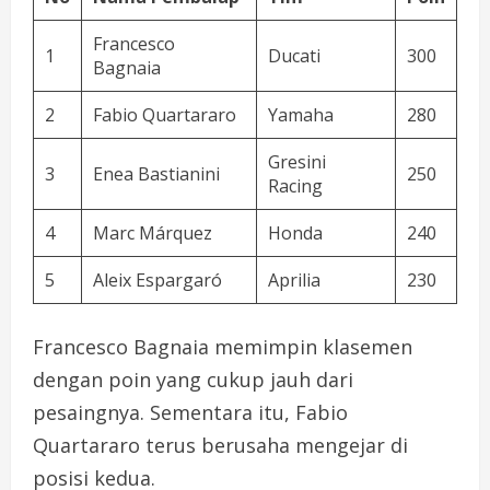
Francesco
1
Ducati
300
Bagnaia
2
Fabio Quartararo
Yamaha
280
Gresini
3
Enea Bastianini
250
Racing
4
Marc Márquez
Honda
240
5
Aleix Espargaró
Aprilia
230
Francesco Bagnaia memimpin klasemen
dengan poin yang cukup jauh dari
pesaingnya. Sementara itu, Fabio
Quartararo terus berusaha mengejar di
posisi kedua.