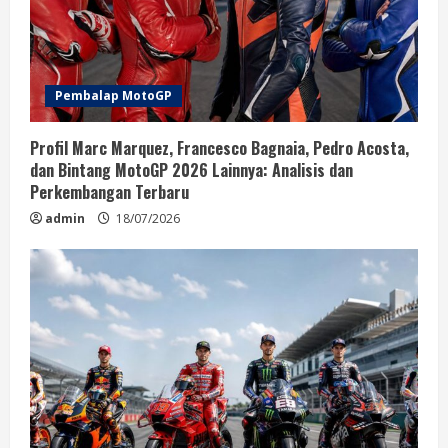
d
i
n
Pembalap MotoGP
g
Profil Marc Marquez, Francesco Bagnaia, Pedro Acosta,
dan Bintang MotoGP 2026 Lainnya: Analisis dan
Perkembangan Terbaru
admin
18/07/2026