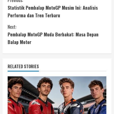
C
Previous:
Statistik Pembalap MotoGP Musim Ini: Analisis
o
Performa dan Tren Terbaru
n
Next:
t
Pembalap MotoGP Muda Berbakat: Masa Depan
i
Balap Motor
n
u
RELATED STORIES
e
R
e
a