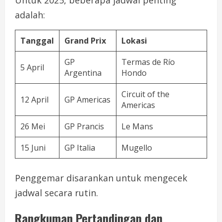
Untuk 2025, beberapa jadwal penting
adalah:
Tanggal
Grand Prix
Lokasi
GP
Termas de Río
5 April
Argentina
Hondo
Circuit of the
12 April
GP Americas
Americas
26 Mei
GP Prancis
Le Mans
15 Juni
GP Italia
Mugello
Penggemar disarankan untuk mengecek
jadwal secara rutin.
Rangkuman Pertandingan dan