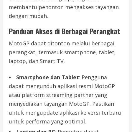
membantu penonton mengakses tayangan
dengan mudah.
Panduan Akses di Berbagai Perangkat
MotoGP dapat ditonton melalui berbagai
perangkat, termasuk smartphone, tablet,
laptop, dan Smart TV.
Smartphone dan Tablet
: Pengguna
dapat mengunduh aplikasi resmi MotoGP
atau platform streaming partner yang
menyediakan tayangan MotoGP. Pastikan
untuk mengupdate aplikasi ke versi terbaru
untuk performa yang optimal.
Laptop dan PC
: Penonton dapat