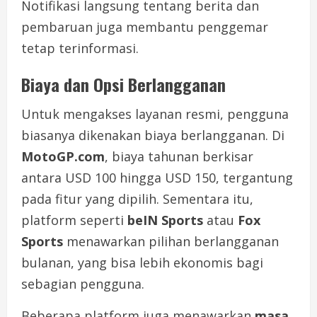
Notifikasi langsung tentang berita dan
pembaruan juga membantu penggemar
tetap terinformasi.
Biaya dan Opsi Berlangganan
Untuk mengakses layanan resmi, pengguna
biasanya dikenakan biaya berlangganan. Di
MotoGP.com
, biaya tahunan berkisar
antara USD 100 hingga USD 150, tergantung
pada fitur yang dipilih. Sementara itu,
platform seperti
beIN Sports
atau
Fox
Sports
menawarkan pilihan berlangganan
bulanan, yang bisa lebih ekonomis bagi
sebagian pengguna.
Beberapa platform juga menawarkan
masa