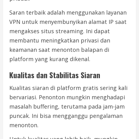
Saran terbaik adalah menggunakan layanan
VPN untuk menyembunyikan alamat IP saat
mengakses situs streaming. Ini dapat
membantu meningkatkan privasi dan
keamanan saat menonton balapan di
platform yang kurang dikenal.
Kualitas dan Stabilitas Siaran
Kualitas siaran di platform gratis sering kali
bervariasi. Penonton mungkin menghadapi
masalah buffering, terutama pada jam-jam
puncak. Ini bisa mengganggu pengalaman
menonton.