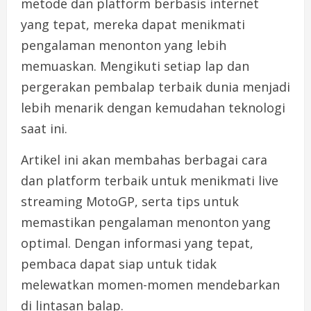
metode dan platform berbasis internet
yang tepat, mereka dapat menikmati
pengalaman menonton yang lebih
memuaskan. Mengikuti setiap lap dan
pergerakan pembalap terbaik dunia menjadi
lebih menarik dengan kemudahan teknologi
saat ini.
Artikel ini akan membahas berbagai cara
dan platform terbaik untuk menikmati live
streaming MotoGP, serta tips untuk
memastikan pengalaman menonton yang
optimal. Dengan informasi yang tepat,
pembaca dapat siap untuk tidak
melewatkan momen-momen mendebarkan
di lintasan balap.