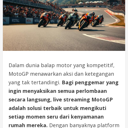
Dalam dunia balap motor yang kompetitif,
MotoGP menawarkan aksi dan ketegangan
yang tak tertandingi.
Bagi penggemar yang
ingin menyaksikan semua perlombaan
secara langsung, live streaming MotoGP
adalah solusi terbaik untuk mengikuti
setiap momen seru dari kenyamanan
rumah mereka.
Dengan banyaknya platform