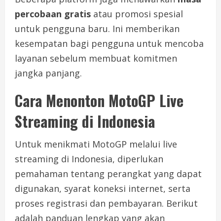
percobaan gratis
atau promosi spesial
untuk pengguna baru. Ini memberikan
kesempatan bagi pengguna untuk mencoba
layanan sebelum membuat komitmen
jangka panjang.
Cara Menonton MotoGP Live
Streaming di Indonesia
Untuk menikmati MotoGP melalui live
streaming di Indonesia, diperlukan
pemahaman tentang perangkat yang dapat
digunakan, syarat koneksi internet, serta
proses registrasi dan pembayaran. Berikut
adalah panduan lengkap yang akan