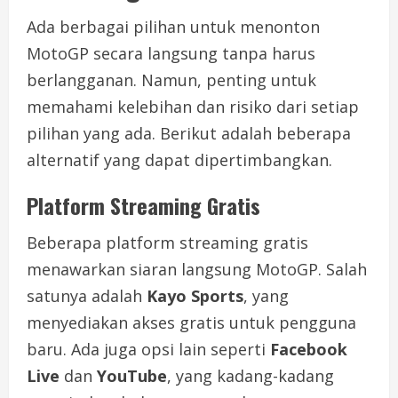
Ada berbagai pilihan untuk menonton
MotoGP secara langsung tanpa harus
berlangganan. Namun, penting untuk
memahami kelebihan dan risiko dari setiap
pilihan yang ada. Berikut adalah beberapa
alternatif yang dapat dipertimbangkan.
Platform Streaming Gratis
Beberapa platform streaming gratis
menawarkan siaran langsung MotoGP. Salah
satunya adalah
Kayo Sports
, yang
menyediakan akses gratis untuk pengguna
baru. Ada juga opsi lain seperti
Facebook
Live
dan
YouTube
, yang kadang-kadang