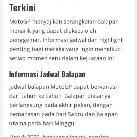
Terkini
MotoGP menyajikan serangkaian balapan
menarik yang dapat diakses oleh
penggemar. Informasi jadwal dan highlight
penting bagi mereka yang ingin mengikuti
setiap momen seru dalam kejuaraan ini.
Informasi Jadwal Balapan
Jadwal balapan MotoGP dapat bervariasi
dari tahun ke tahun. Balapan biasanya
berlangsung pada akhir pekan, dengan
pemanasan pada hari Sabtu dan balapan
utama pada hari Minggu.