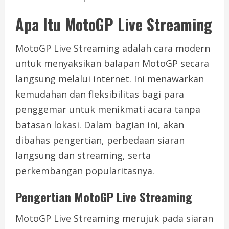
Apa Itu MotoGP Live Streaming
MotoGP Live Streaming adalah cara modern
untuk menyaksikan balapan MotoGP secara
langsung melalui internet. Ini menawarkan
kemudahan dan fleksibilitas bagi para
penggemar untuk menikmati acara tanpa
batasan lokasi. Dalam bagian ini, akan
dibahas pengertian, perbedaan siaran
langsung dan streaming, serta
perkembangan popularitasnya.
Pengertian MotoGP Live Streaming
MotoGP Live Streaming merujuk pada siaran