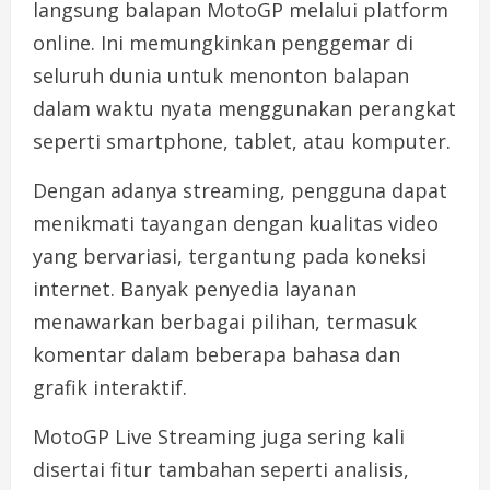
langsung balapan MotoGP melalui platform
online. Ini memungkinkan penggemar di
seluruh dunia untuk menonton balapan
dalam waktu nyata menggunakan perangkat
seperti smartphone, tablet, atau komputer.
Dengan adanya streaming, pengguna dapat
menikmati tayangan dengan kualitas video
yang bervariasi, tergantung pada koneksi
internet. Banyak penyedia layanan
menawarkan berbagai pilihan, termasuk
komentar dalam beberapa bahasa dan
grafik interaktif.
MotoGP Live Streaming juga sering kali
disertai fitur tambahan seperti analisis,