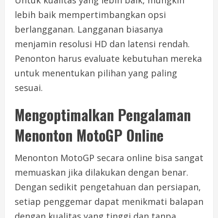
Untuk kualitas yang lebih baik, mungkin
lebih baik mempertimbangkan opsi
berlangganan. Langganan biasanya
menjamin resolusi HD dan latensi rendah.
Penonton harus evaluate kebutuhan mereka
untuk menentukan pilihan yang paling
sesuai.
Mengoptimalkan Pengalaman
Menonton MotoGP Online
Menonton MotoGP secara online bisa sangat
memuaskan jika dilakukan dengan benar.
Dengan sedikit pengetahuan dan persiapan,
setiap penggemar dapat menikmati balapan
dengan kualitas yang tinggi dan tanpa