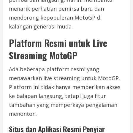
menarik perhatian pemirsa baru dan
mendorong kepopuleran MotoGP di
kalangan generasi muda.
Platform Resmi untuk Live
Streaming MotoGP
Ada beberapa platform resmi yang
menawarkan live streaming untuk MotoGP.
Platform ini tidak hanya memberikan akses
ke balapan langsung, tetapi juga fitur
tambahan yang memperkaya pengalaman
menonton.
Situs dan Aplikasi Resmi Penyiar