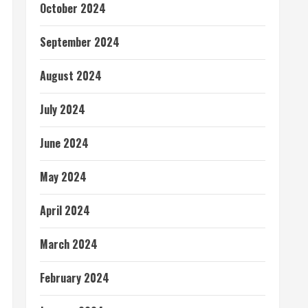
October 2024
September 2024
August 2024
July 2024
June 2024
May 2024
April 2024
March 2024
February 2024