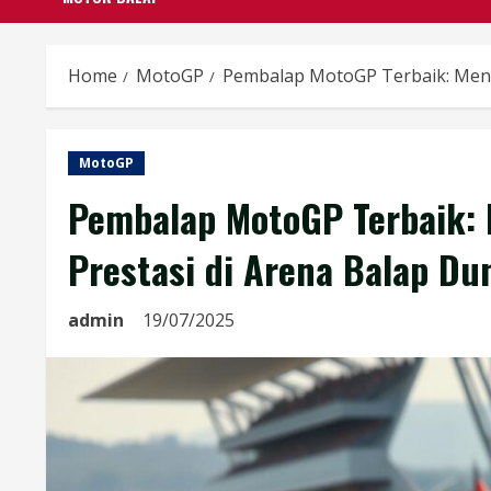
Home
MotoGP
Pembalap MotoGP Terbaik: Meng
MotoGP
Pembalap MotoGP Terbaik:
Prestasi di Arena Balap Du
admin
19/07/2025