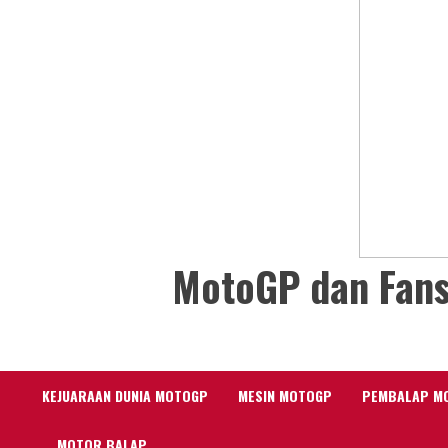
MotoGP dan Fans
KEJUARAAN DUNIA MOTOGP
MESIN MOTOGP
PEMBALAP M
MOTOR BALAP