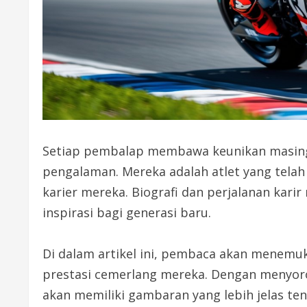
Setiap pembalap membawa keunikan masing-m
pengalaman. Mereka adalah atlet yang tel
karier mereka. Biografi dan perjalanan kari
inspirasi bagi generasi baru.
Di dalam artikel ini, pembaca akan menemu
prestasi cemerlang mereka. Dengan menyoro
akan memiliki gambaran yang lebih jelas 