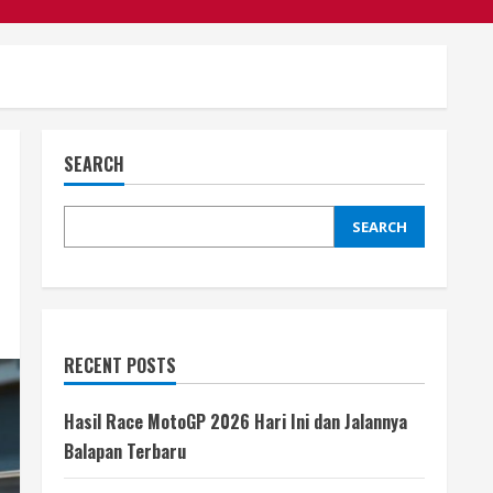
SEARCH
SEARCH
RECENT POSTS
Hasil Race MotoGP 2026 Hari Ini dan Jalannya
Balapan Terbaru