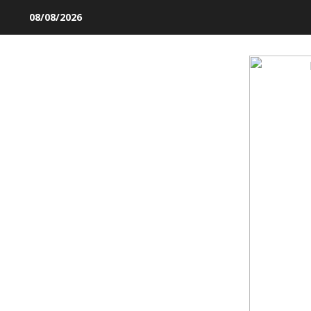
Skip
08/08/2026
to
content