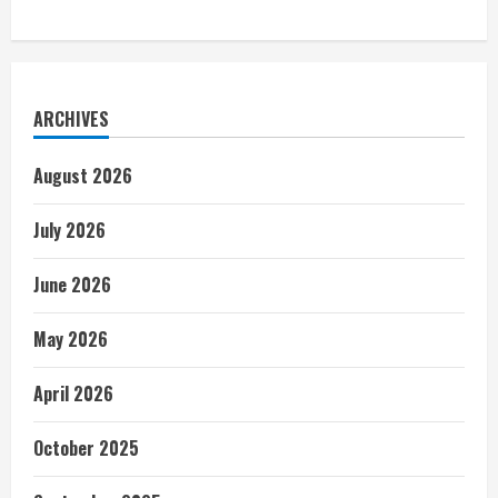
ARCHIVES
August 2026
July 2026
June 2026
May 2026
April 2026
October 2025