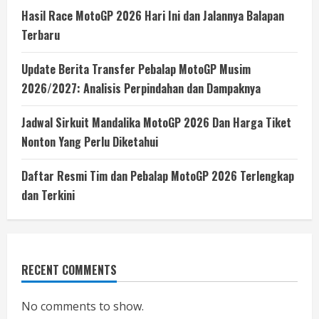
Hasil Race MotoGP 2026 Hari Ini dan Jalannya Balapan
Terbaru
Update Berita Transfer Pebalap MotoGP Musim
2026/2027: Analisis Perpindahan dan Dampaknya
Jadwal Sirkuit Mandalika MotoGP 2026 Dan Harga Tiket
Nonton Yang Perlu Diketahui
Daftar Resmi Tim dan Pebalap MotoGP 2026 Terlengkap
dan Terkini
RECENT COMMENTS
No comments to show.