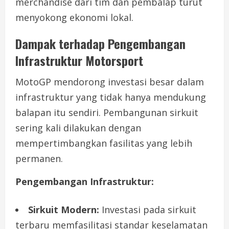
merchandise dari tim dan pembalap turut
menyokong ekonomi lokal.
Dampak terhadap Pengembangan
Infrastruktur Motorsport
MotoGP mendorong investasi besar dalam
infrastruktur yang tidak hanya mendukung
balapan itu sendiri. Pembangunan sirkuit
sering kali dilakukan dengan
mempertimbangkan fasilitas yang lebih
permanen.
Pengembangan Infrastruktur:
Sirkuit Modern:
Investasi pada sirkuit
terbaru memfasilitasi standar keselamatan