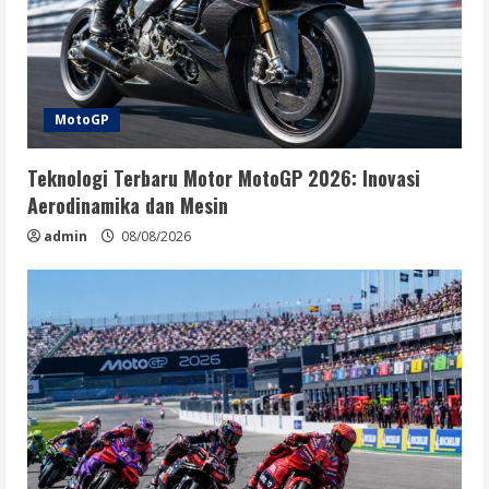
MotoGP
Teknologi Terbaru Motor MotoGP 2026: Inovasi
Aerodinamika dan Mesin
admin
08/08/2026