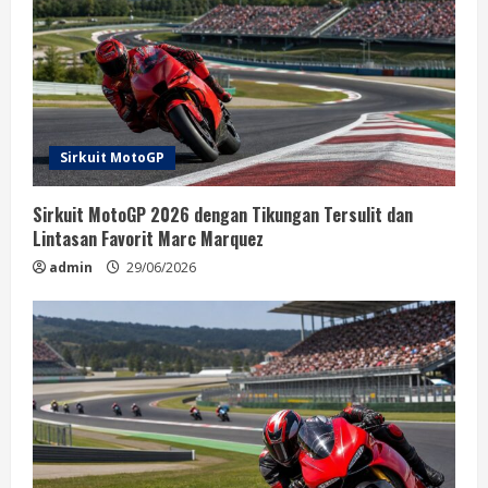
a
d
i
n
Sirkuit MotoGP
g
Sirkuit MotoGP 2026 dengan Tikungan Tersulit dan
Lintasan Favorit Marc Marquez
admin
29/06/2026