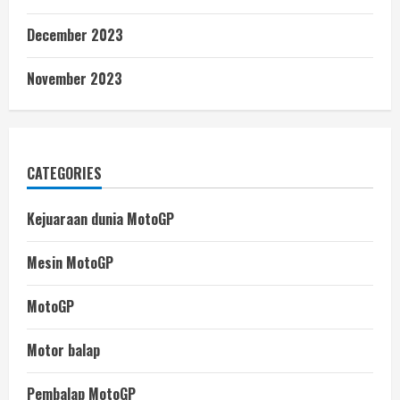
December 2023
November 2023
CATEGORIES
Kejuaraan dunia MotoGP
Mesin MotoGP
MotoGP
Motor balap
Pembalap MotoGP