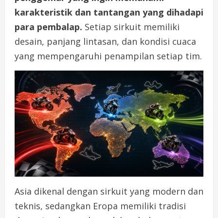
karakteristik dan tantangan yang dihadapi
para pembalap.
Setiap sirkuit memiliki
desain, panjang lintasan, dan kondisi cuaca
yang mempengaruhi penampilan setiap tim.
Asia dikenal dengan sirkuit yang modern dan
teknis, sedangkan Eropa memiliki tradisi