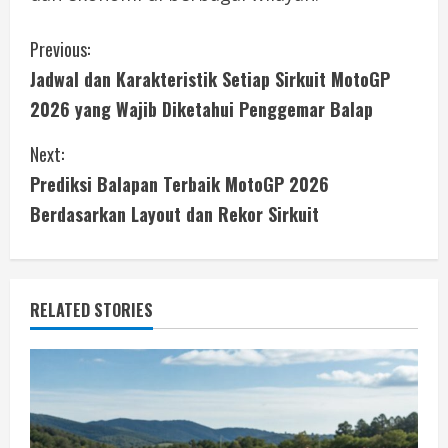
C
Previous:
Jadwal dan Karakteristik Setiap Sirkuit MotoGP
o
2026 yang Wajib Diketahui Penggemar Balap
n
Next:
t
Prediksi Balapan Terbaik MotoGP 2026
i
Berdasarkan Layout dan Rekor Sirkuit
n
u
RELATED STORIES
e
R
e