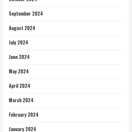
September 2024
August 2024
July 2024
June 2024
May 2024
April 2024
March 2024
February 2024
January 2024