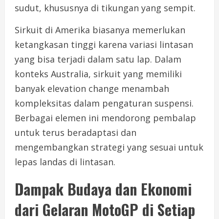
sudut, khususnya di tikungan yang sempit.
Sirkuit di Amerika biasanya memerlukan
ketangkasan tinggi karena variasi lintasan
yang bisa terjadi dalam satu lap. Dalam
konteks Australia, sirkuit yang memiliki
banyak elevation change menambah
kompleksitas dalam pengaturan suspensi.
Berbagai elemen ini mendorong pembalap
untuk terus beradaptasi dan
mengembangkan strategi yang sesuai untuk
lepas landas di lintasan.
Dampak Budaya dan Ekonomi
dari Gelaran MotoGP di Setiap