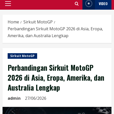
VIDEO
Primary
Menu
Home
Sirkuit MotoGP
Perbandingan Sirkuit MotoGP 2026 di Asia, Eropa,
Amerika, dan Australia Lengkap
Sirkuit MotoGP
Perbandingan Sirkuit MotoGP
2026 di Asia, Eropa, Amerika, dan
Australia Lengkap
admin
27/06/2026