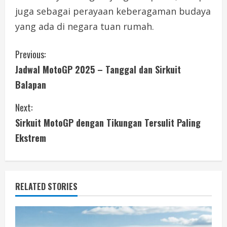
juga sebagai perayaan keberagaman budaya
yang ada di negara tuan rumah.
C
Previous:
Jadwal MotoGP 2025 – Tanggal dan Sirkuit
o
Balapan
n
Next:
t
Sirkuit MotoGP dengan Tikungan Tersulit Paling
i
Ekstrem
n
u
RELATED STORIES
e
R