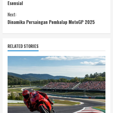
Esensial
n
Next:
t
Dinamika Persaingan Pembalap MotoGP 2025
i
n
RELATED STORIES
u
e
R
e
a
d