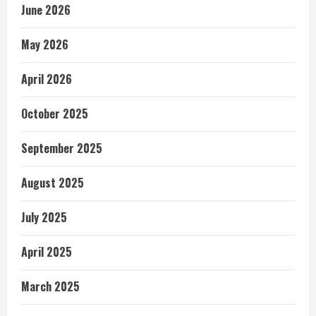
June 2026
May 2026
April 2026
October 2025
September 2025
August 2025
July 2025
April 2025
March 2025