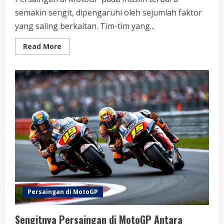
semakin sengit, dipengaruhi oleh sejumlah faktor
yang saling berkaitan. Tim-tim yang...
Read
Read More
more
about
Faktor
Utama
Persaingan
Ketat
di
MotoGP
Musim
Terbaru:
Analisis
Dinamika
Tim
dan
Pembalap
Persaingan di MotoGP
Sengitnya Persaingan di MotoGP Antara