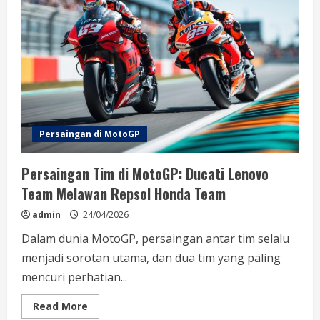
Ketat
Setiap
Tahun?
Analisis
Dinamika
Tim
dan
Pembalap
Persaingan di MotoGP
Persaingan Tim di MotoGP: Ducati Lenovo
Team Melawan Repsol Honda Team
admin
24/04/2026
Dalam dunia MotoGP, persaingan antar tim selalu
menjadi sorotan utama, dan dua tim yang paling
mencuri perhatian...
Read
Read More
more