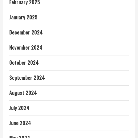
February 2025
January 2025
December 2024
November 2024
October 2024
September 2024
August 2024
July 2024
June 2024