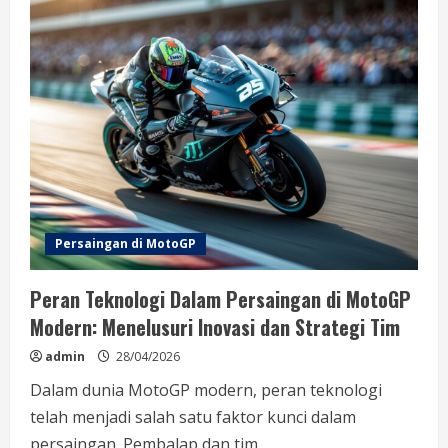
Gelar
Juara
Dunia
MotoGP:
Mengidentifikasi
Kandidat
Terkuat
Saat
Ini
Persaingan di MotoGP
Peran Teknologi Dalam Persaingan di MotoGP
Modern: Menelusuri Inovasi dan Strategi Tim
admin
28/04/2026
Dalam dunia MotoGP modern, peran teknologi
telah menjadi salah satu faktor kunci dalam
persaingan. Pembalap dan tim...