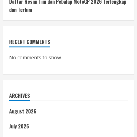
Daftar Resmi Tim dan Pebalap MotoGP 2026 Terlengkap
dan Terkini
RECENT COMMENTS
No comments to show.
ARCHIVES
August 2026
July 2026