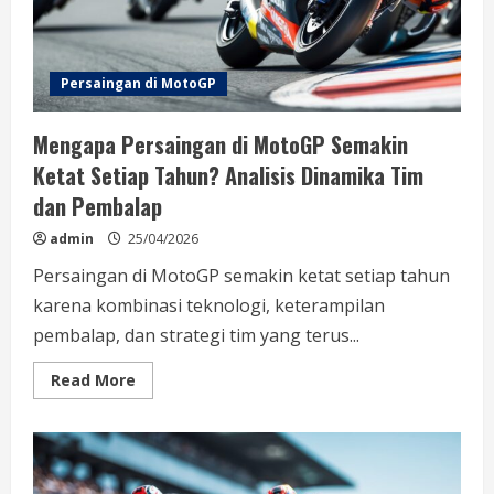
Persaingan di MotoGP
Mengapa Persaingan di MotoGP Semakin
Ketat Setiap Tahun? Analisis Dinamika Tim
dan Pembalap
admin
25/04/2026
Persaingan di MotoGP semakin ketat setiap tahun
karena kombinasi teknologi, keterampilan
pembalap, dan strategi tim yang terus...
Read
Read More
more
about
Mengapa
Persaingan
di
MotoGP
Semakin