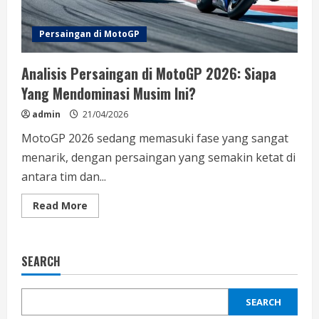
Persaingan di MotoGP
Analisis Persaingan di MotoGP 2026: Siapa
Yang Mendominasi Musim Ini?
admin
21/04/2026
MotoGP 2026 sedang memasuki fase yang sangat
menarik, dengan persaingan yang semakin ketat di
antara tim dan...
Read
Read More
more
about
Analisis
Persaingan
di
SEARCH
MotoGP
2026:
Siapa
Yang
SEARCH
Mendominasi
Musim