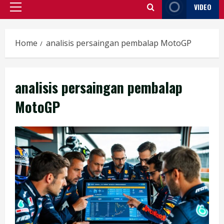
VIDEO
Primary
Menu
Home
analisis persaingan pembalap MotoGP
analisis persaingan pembalap
MotoGP