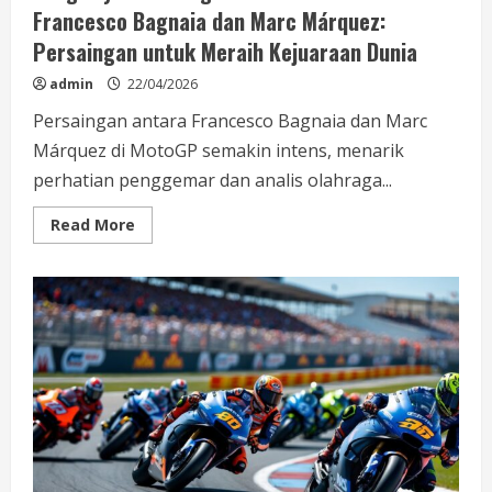
Francesco Bagnaia dan Marc Márquez:
Persaingan untuk Meraih Kejuaraan Dunia
admin
22/04/2026
Persaingan antara Francesco Bagnaia dan Marc
Márquez di MotoGP semakin intens, menarik
perhatian penggemar dan analis olahraga...
Read
Read More
more
about
Sengitnya
Persaingan
di
MotoGP
Antara
Francesco
Bagnaia
dan
Marc
Márquez:
Persaingan
untuk
Meraih
Kejuaraan
Dunia