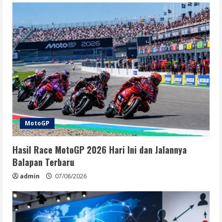
MotoGP
Hasil Race MotoGP 2026 Hari Ini dan Jalannya
Balapan Terbaru
admin
07/08/2026