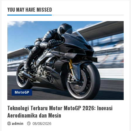
YOU MAY HAVE MISSED
MotoGP
Teknologi Terbaru Motor MotoGP 2026: Inovasi
Aerodinamika dan Mesin
admin
08/08/2026