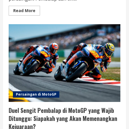
Read
Read More
more
about
Peran
Teknologi
Dalam
Persaingan
di
MotoGP
Modern:
Menelusuri
Inovasi
dan
Strategi
Tim
Persaingan di MotoGP
Duel Sengit Pembalap di MotoGP yang Wajib
Ditunggu: Siapakah yang Akan Memenangkan
Kejuaraan?