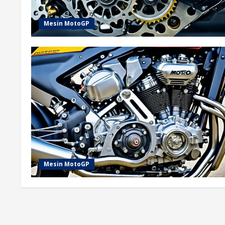
Mesin MotoGP
Mesin MotoGP