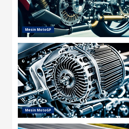
Mesin MotoGP
Mesin MotoGP