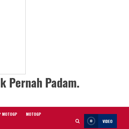
ak Pernah Padam.
P MOTOGP
MOTOGP
VIDEO