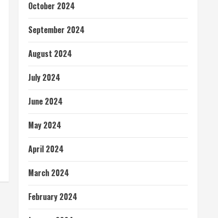
October 2024
September 2024
August 2024
July 2024
June 2024
May 2024
April 2024
March 2024
February 2024