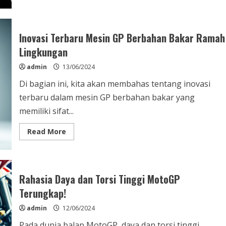
Performa
Mesin
Moto
GP:
Fakta
Inovasi Terbaru Mesin GP Berbahan Bakar Ramah
Kunci
&
Lingkungan
Analisis
admin
13/06/2024
Di bagian ini, kita akan membahas tentang inovasi
terbaru dalam mesin GP berbahan bakar yang
memiliki sifat...
Read
Read More
more
about
Inovasi
Terbaru
Mesin
GP
Rahasia Daya dan Torsi Tinggi MotoGP
Berbahan
Bakar
Terungkap!
Ramah
Lingkungan
admin
12/06/2024
Pada dunia balap MotoGP, daya dan torsi tinggi