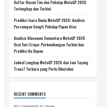
Daftar Resmi Tim dan Pebalap MotoGP 2026
Terlengkap dan Terkini
Prediksi Juara Dunia MotoGP 2026: Analisis
Persaingan Sengit Pebalap Papan Atas
Analisis Klasemen Sementara MotoGP 2026
Usai Seri Eropa: Perkembangan Terkini dan
Prediksi Ke Depan
Jadwal Lengkap MotoGP 2026 dan Jam Tayang
Trans7 Terbaru yang Perlu Diketahui
RECENT COMMENTS
No comments to show.