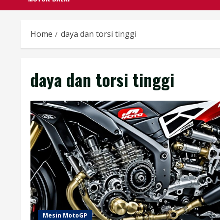
Home
daya dan torsi tinggi
daya dan torsi tinggi
Mesin MotoGP