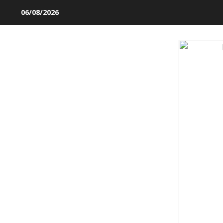
Skip
06/08/2026
to
content