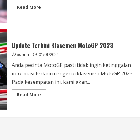
Read
Read More
more
about
Inovasi
Terkini
Teknologi
Motor
GP
di
Update Terkini Klasemen MotoGP 2023
Indonesia
admin
01/01/2024
Anda pecinta MotoGP pasti tidak ingin ketinggalan
informasi terkini mengenai klasemen MotoGP 2023.
Pada kesempatan ini, kami akan...
Read
Read More
more
about
Update
Terkini
Klasemen
MotoGP
2023