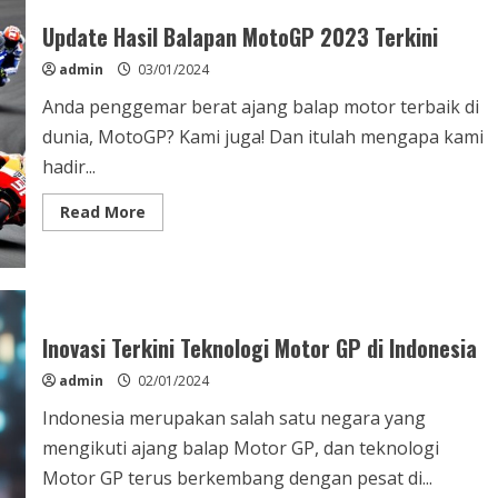
2023
Terbaru
Update Hasil Balapan MotoGP 2023 Terkini
dan
Terlengkap
admin
03/01/2024
Anda penggemar berat ajang balap motor terbaik di
dunia, MotoGP? Kami juga! Dan itulah mengapa kami
hadir...
Read
Read More
more
about
Update
Hasil
Balapan
MotoGP
2023
Terkini
Inovasi Terkini Teknologi Motor GP di Indonesia
admin
02/01/2024
Indonesia merupakan salah satu negara yang
mengikuti ajang balap Motor GP, dan teknologi
Motor GP terus berkembang dengan pesat di...