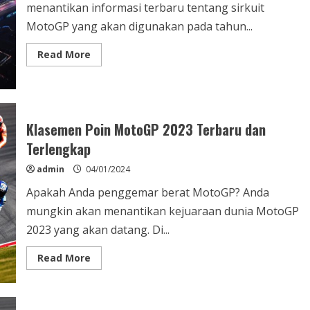
menantikan informasi terbaru tentang sirkuit
MotoGP yang akan digunakan pada tahun...
Read
Read More
more
about
Jadwal
dan
Info
Sirkuit
MotoGP
Klasemen Poin MotoGP 2023 Terbaru dan
2023
Terkini
Terlengkap
admin
04/01/2024
Apakah Anda penggemar berat MotoGP? Anda
mungkin akan menantikan kejuaraan dunia MotoGP
2023 yang akan datang. Di...
Read
Read More
more
about
Klasemen
Poin
MotoGP