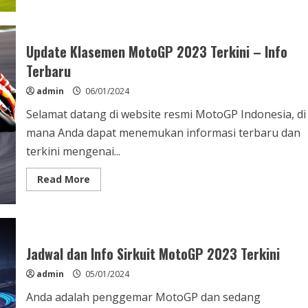
Info
Terkini
Grand
Prix
2023
Update Klasemen MotoGP 2023 Terkini – Info
–
Jadwal
Terbaru
&
Hasil
admin
06/01/2024
Selamat datang di website resmi MotoGP Indonesia, di
mana Anda dapat menemukan informasi terbaru dan
terkini mengenai...
Read
Read More
more
about
Update
Klasemen
MotoGP
2023
Terkini
Jadwal dan Info Sirkuit MotoGP 2023 Terkini
–
Info
admin
05/01/2024
Terbaru
Anda adalah penggemar MotoGP dan sedang