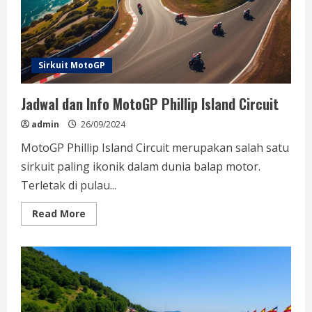
Sirkuit MotoGP
Jadwal dan Info MotoGP Phillip Island Circuit
admin
26/09/2024
MotoGP Phillip Island Circuit merupakan salah satu
sirkuit paling ikonik dalam dunia balap motor.
Terletak di pulau...
Read
Read More
more
about
Jadwal
dan
Info
MotoGP
Phillip
Island
Circuit