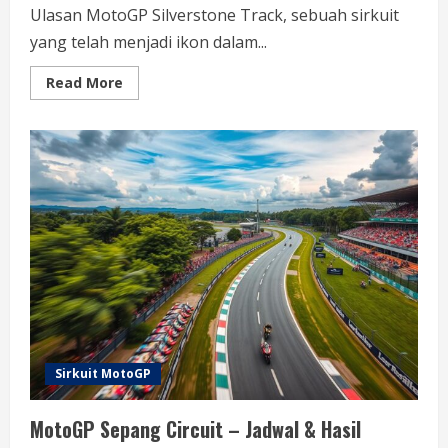
Ulasan MotoGP Silverstone Track, sebuah sirkuit
yang telah menjadi ikon dalam...
Read
Read More
more
about
Ulasan
Lengkap
MotoGP
Silverstone
Track
Sirkuit MotoGP
MotoGP Sepang Circuit – Jadwal & Hasil