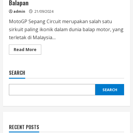
Balapan
admin
21/09/2024
MotoGP Sepang Circuit merupakan salah satu
sirkuit paling ikonik dalam dunia balap motor, yang
terletak di Malaysia....
Read
Read More
more
about
MotoGP
Sepang
Circuit
SEARCH
–
Jadwal
&
Hasil
SEARCH
Balapan
RECENT POSTS