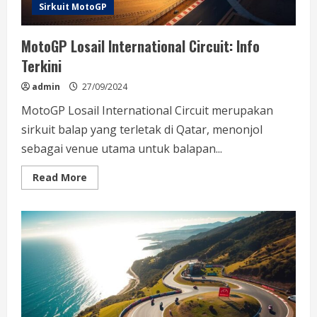
Sirkuit MotoGP
MotoGP Losail International Circuit: Info
Terkini
admin
27/09/2024
MotoGP Losail International Circuit merupakan
sirkuit balap yang terletak di Qatar, menonjol
sebagai venue utama untuk balapan...
Read
Read More
more
about
MotoGP
Losail
International
Circuit:
Info
Terkini