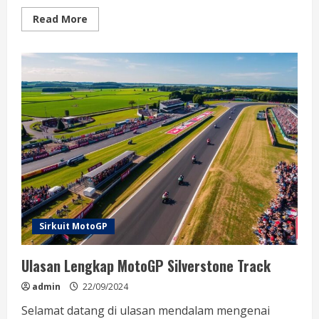
Read
Read More
more
about
Serunya
Balapan
di
MotoGP
Mugello
Circuit
Sirkuit MotoGP
Ulasan Lengkap MotoGP Silverstone Track
admin
22/09/2024
Selamat datang di ulasan mendalam mengenai