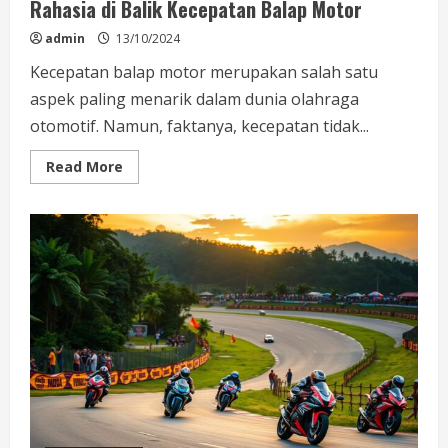
Rahasia di Balik Kecepatan Balap Motor
admin
13/10/2024
Kecepatan balap motor merupakan salah satu
aspek paling menarik dalam dunia olahraga
otomotif. Namun, faktanya, kecepatan tidak...
Read
Read More
more
about
Rahasia
di
Balik
Kecepatan
Balap
Motor