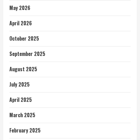
May 2026
April 2026
October 2025
September 2025
August 2025
July 2025
April 2025
March 2025
February 2025