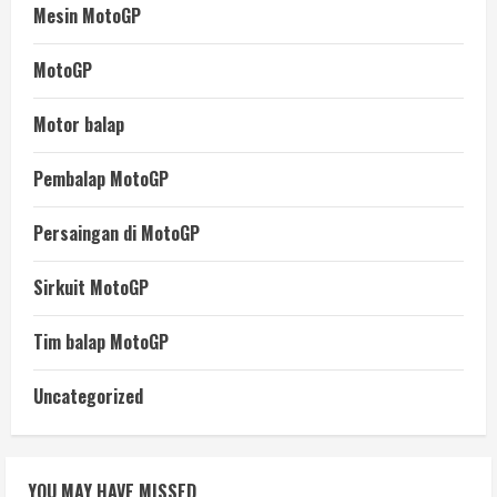
Mesin MotoGP
MotoGP
Motor balap
Pembalap MotoGP
Persaingan di MotoGP
Sirkuit MotoGP
Tim balap MotoGP
Uncategorized
YOU MAY HAVE MISSED