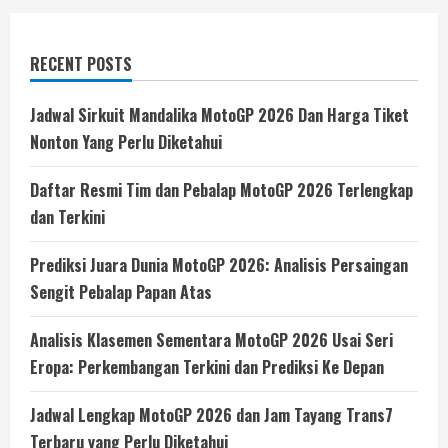
RECENT POSTS
Jadwal Sirkuit Mandalika MotoGP 2026 Dan Harga Tiket
Nonton Yang Perlu Diketahui
Daftar Resmi Tim dan Pebalap MotoGP 2026 Terlengkap
dan Terkini
Prediksi Juara Dunia MotoGP 2026: Analisis Persaingan
Sengit Pebalap Papan Atas
Analisis Klasemen Sementara MotoGP 2026 Usai Seri
Eropa: Perkembangan Terkini dan Prediksi Ke Depan
Jadwal Lengkap MotoGP 2026 dan Jam Tayang Trans7
Terbaru yang Perlu Diketahui