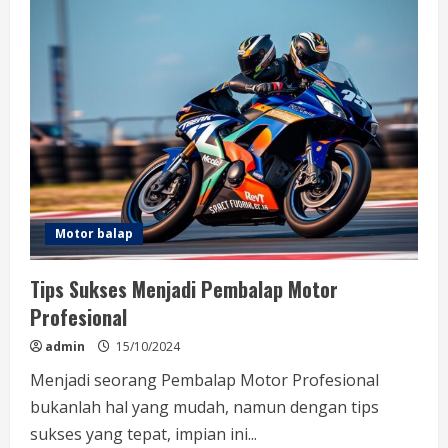
dan
Jadwal
Balap
Motor
Racing
Motor balap
Tips Sukses Menjadi Pembalap Motor
Profesional
admin
15/10/2024
Menjadi seorang Pembalap Motor Profesional
bukanlah hal yang mudah, namun dengan tips
sukses yang tepat, impian ini...