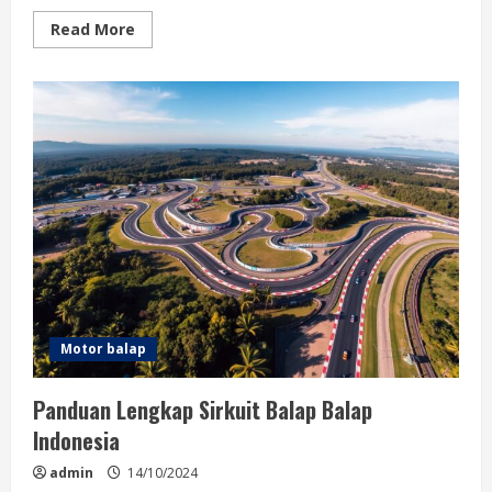
Read
Read More
more
about
Tips
Sukses
Menjadi
Pembalap
Motor
Profesional
Motor balap
Panduan Lengkap Sirkuit Balap Balap
Indonesia
admin
14/10/2024