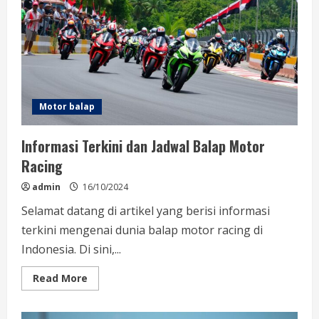
Motor balap
Informasi Terkini dan Jadwal Balap Motor
Racing
admin
16/10/2024
Selamat datang di artikel yang berisi informasi
terkini mengenai dunia balap motor racing di
Indonesia. Di sini,...
Read
Read More
more
about
Informasi
Terkini