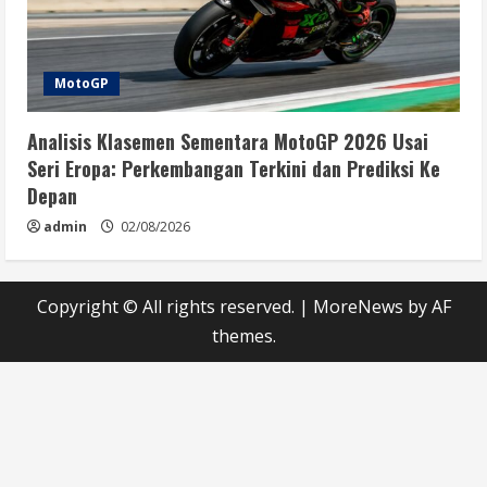
MotoGP
Analisis Klasemen Sementara MotoGP 2026 Usai
Seri Eropa: Perkembangan Terkini dan Prediksi Ke
Depan
admin
02/08/2026
Copyright © All rights reserved.
|
MoreNews
by AF
themes.