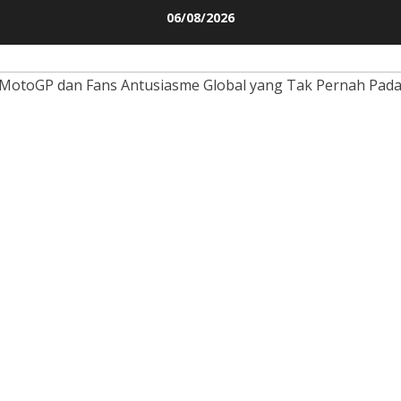
Skip
06/08/2026
to
content