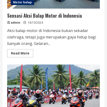
Motor balap
Sensasi Aksi Balap Motor di Indonesia
admin
18/10/2024
Aksi balap motor di Indonesia bukan sekadar
olahraga, tetapi juga merupakan gaya hidup bagi
banyak orang. Gelaran...
Read
Read More
more
about
Sensasi
Aksi
Balap
Motor
di
Indonesia