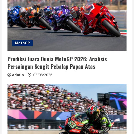
MotoGP
Prediksi Juara Dunia MotoGP 2026: Analisis
Persaingan Sengit Pebalap Papan Atas
admin
03/08/2026