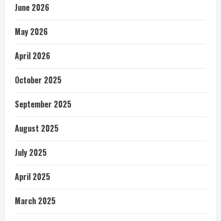
June 2026
May 2026
April 2026
October 2025
September 2025
August 2025
July 2025
April 2025
March 2025