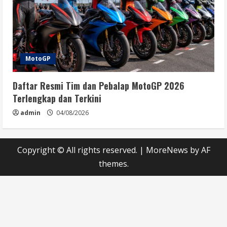
MotoGP
Daftar Resmi Tim dan Pebalap MotoGP 2026
Terlengkap dan Terkini
admin
04/08/2026
Copyright © All rights reserved.
|
MoreNews
by AF
themes.