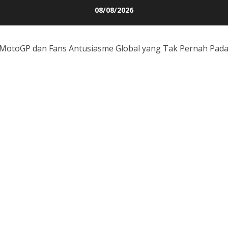
Skip
08/08/2026
to
content