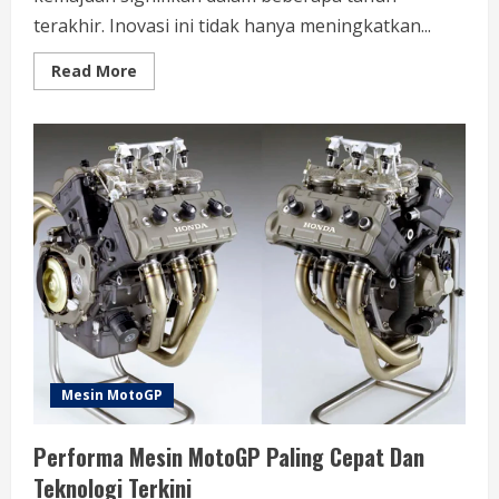
terakhir. Inovasi ini tidak hanya meningkatkan...
Read
Read More
more
about
Teknologi
Mesin
Balap
MotoGP
Terkini:
Inovasi
dan
Perkembangan
Terbaru
Mesin MotoGP
Performa Mesin MotoGP Paling Cepat Dan
Teknologi Terkini