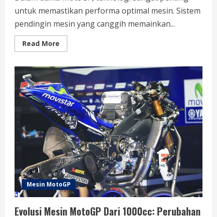
untuk memastikan performa optimal mesin. Sistem
pendingin mesin yang canggih memainkan...
Read
Read More
more
about
Sistem
Pendingin
Mesin
MotoGP
Canggih:
Inovasi
untuk
Performa
Optimal
Mesin MotoGP
Evolusi Mesin MotoGP Dari 1000cc: Perubahan