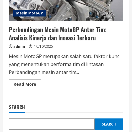
Mesin MotoGP
Perbandingan Mesin MotoGP Antar Tim:
Analisis Kinerja dan Inovasi Terbaru
admin
10/10/2025
Mesin MotoGP merupakan salah satu faktor kunci
yang menentukan performa tim di lintasan.
Perbandingan mesin antar tim...
Read
Read More
more
about
Perbandingan
Mesin
MotoGP
SEARCH
Antar
Tim:
Analisis
Kinerja
SEARCH
dan
Inovasi