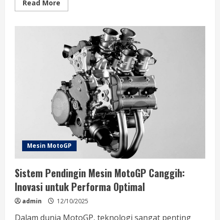
Read
Read More
more
about
Mesin
Honda
RC213V
Terbaru:
Inovasi
dan
Performa
Unggul
di
Dunia
Balap
Mesin MotoGP
Sistem Pendingin Mesin MotoGP Canggih:
Inovasi untuk Performa Optimal
admin
12/10/2025
Dalam dunia MotoGP, teknologi sangat penting