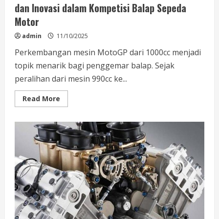
dan Inovasi dalam Kompetisi Balap Sepeda
Motor
admin
11/10/2025
Perkembangan mesin MotoGP dari 1000cc menjadi
topik menarik bagi penggemar balap. Sejak
peralihan dari mesin 990cc ke...
Read
Read More
more
about
Evolusi
Mesin
MotoGP
Dari
1000cc:
Perubahan
dan
Inovasi
dalam
Kompetisi
Balap
Sepeda
Motor