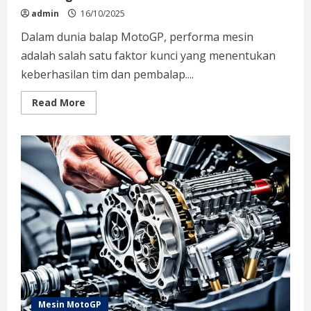
admin
16/10/2025
Dalam dunia balap MotoGP, performa mesin
adalah salah satu faktor kunci yang menentukan
keberhasilan tim dan pembalap....
Read
Read More
more
about
Performa
Mesin
MotoGP
Paling
Cepat
Dan
Teknologi
Terkini
Mesin MotoGP