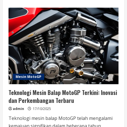
about
Spesifikasi
Mesin
MotoGP
Modern:
Inovasi
dan
Performa
Terkini
Mesin MotoGP
Teknologi Mesin Balap MotoGP Terkini: Inovasi
dan Perkembangan Terbaru
admin
17/10/2025
Teknologi mesin balap MotoGP telah mengalami
kemajuan signifikan dalam beberapa tahun