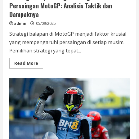
Persaingan MotoGP: Analisis Taktik dan
Dampaknya
admin
05/09/2025
Strategi balapan di MotoGP menjadi faktor krusial
yang mempengaruhi persaingan di setiap musim.
Pemilihan strategi yang tepat...
Read
Read More
more
about
Strategi
Balapan
Yang
Memengaruhi
Persaingan
MotoGP:
Analisis
Taktik
dan
Dampaknya