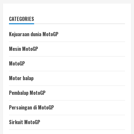
CATEGORIES
Kejuaraan dunia MotoGP
Mesin MotoGP
MotoGP
Motor balap
Pembalap MotoGP
Persaingan di MotoGP
Sirkuit MotoGP