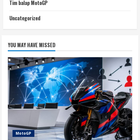
Tim balap MotoGP
Uncategorized
YOU MAY HAVE MISSED
MotoGP