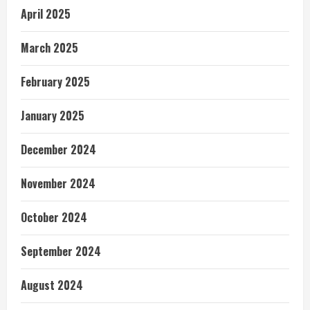
April 2025
March 2025
February 2025
January 2025
December 2024
November 2024
October 2024
September 2024
August 2024