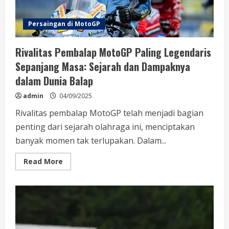
Persaingan di MotoGP
Rivalitas Pembalap MotoGP Paling Legendaris
Sepanjang Masa: Sejarah dan Dampaknya
dalam Dunia Balap
admin
04/09/2025
Rivalitas pembalap MotoGP telah menjadi bagian
penting dari sejarah olahraga ini, menciptakan
banyak momen tak terlupakan. Dalam...
Read
Read More
more
about
Rivalitas
Pembalap
MotoGP
Paling
Legendaris
Sepanjang
Masa: