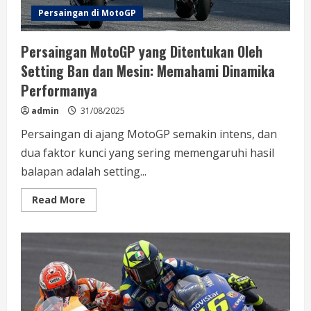
Persaingan di MotoGP
Persaingan MotoGP yang Ditentukan Oleh
Setting Ban dan Mesin: Memahami Dinamika
Performanya
admin
31/08/2025
Persaingan di ajang MotoGP semakin intens, dan
dua faktor kunci yang sering memengaruhi hasil
balapan adalah setting...
Read
Read More
more
about
Persaingan
MotoGP
yang
Ditentukan
Oleh
Setting
Ban
dan
Mesin: