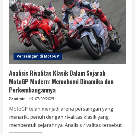
MotoGP
Musim
2025:
Analisis
Strategi
dan
Kinerja
Tim
Persaingan di MotoGP
Analisis Rivalitas Klasik Dalam Sejarah
MotoGP Modern: Memahami Dinamika dan
Perkembangannya
admin
07/09/2025
MotoGP telah menjadi arena persaingan yang
menarik, penuh dengan rivalitas klasik yang
membentuk sejarahnya. Analisis rivalitas tersebut...