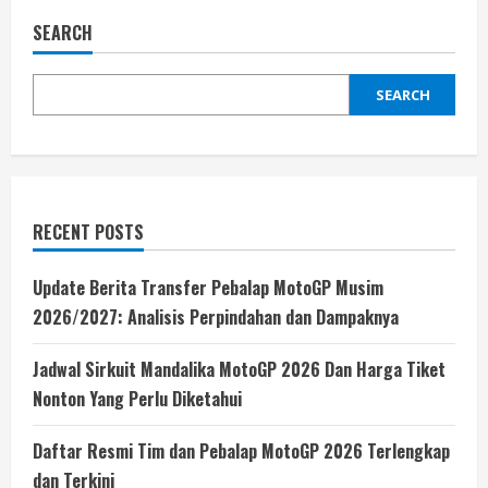
Persaingan
MotoGP
SEARCH
Dari
Era
2000an
Hingga
SEARCH
2025:
Analisis
dan
Tren
Terkini
RECENT POSTS
Update Berita Transfer Pebalap MotoGP Musim
2026/2027: Analisis Perpindahan dan Dampaknya
Jadwal Sirkuit Mandalika MotoGP 2026 Dan Harga Tiket
Nonton Yang Perlu Diketahui
Daftar Resmi Tim dan Pebalap MotoGP 2026 Terlengkap
dan Terkini