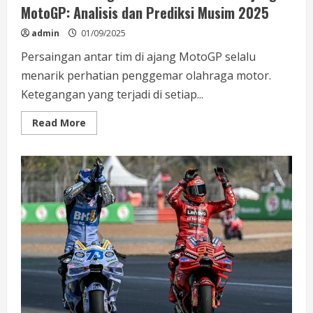
MotoGP: Analisis dan Prediksi Musim 2025
admin
01/09/2025
Persaingan antar tim di ajang MotoGP selalu
menarik perhatian penggemar olahraga motor.
Ketegangan yang terjadi di setiap...
Read
Read More
more
about
Drama
Persaingan
Antar
Tim
Besar
di
Ajang
MotoGP:
Analisis
dan
Prediksi
Musim
2025