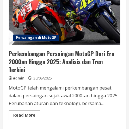
Memahami
Dinamika
Performanya
Persaingan di MotoGP
Perkembangan Persaingan MotoGP Dari Era
2000an Hingga 2025: Analisis dan Tren
Terkini
admin
30/08/2025
MotoGP telah mengalami perkembangan pesat
dalam persaingan sejak awal 2000-an hingga 2025.
Perubahan aturan dan teknologi, bersama...
Read
Read More
more
about
Perkembangan