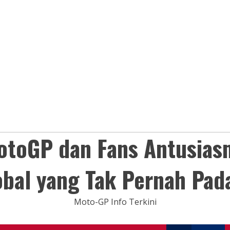
otoGP dan Fans Antusias
obal yang Tak Pernah Pad
Moto-GP Info Terkini