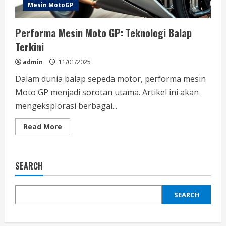
Mesin MotoGP
Performa Mesin Moto GP: Teknologi Balap
Terkini
admin
11/01/2025
Dalam dunia balap sepeda motor, performa mesin
Moto GP menjadi sorotan utama. Artikel ini akan
mengeksplorasi berbagai...
Read
Read More
more
about
Performa
Mesin
Moto
SEARCH
GP:
Teknologi
Balap
Terkini
SEARCH