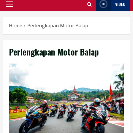
VIDEO
Primary
Menu
Home
Perlengkapan Motor Balap
Perlengkapan Motor Balap