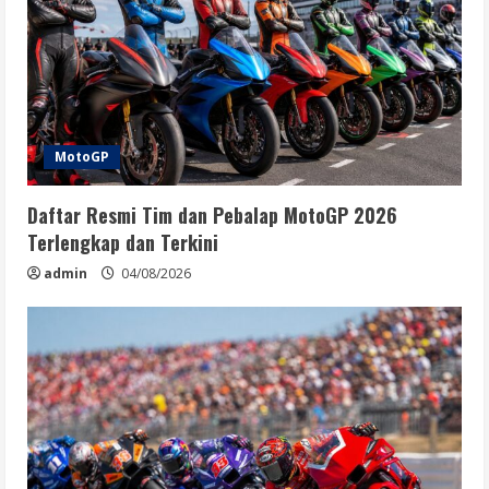
MotoGP
Daftar Resmi Tim dan Pebalap MotoGP 2026
Terlengkap dan Terkini
admin
04/08/2026