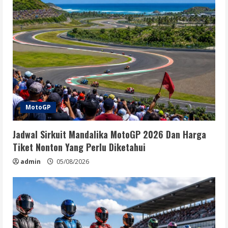
MotoGP
Jadwal Sirkuit Mandalika MotoGP 2026 Dan Harga
Tiket Nonton Yang Perlu Diketahui
admin
05/08/2026