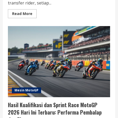
transfer rider, setiap...
Read
Read More
more
about
Prediksi
Line
Up
Tim
Pabrikan
MotoGP
2026
Setelah
Bursa
Transfer
Rider
Terbaru
Mesin MotoGP
Hasil Kualifikasi dan Sprint Race MotoGP
2026 Hari Ini Terbaru: Performa Pembalap