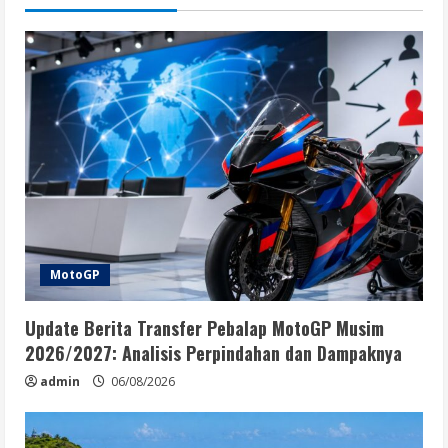
MotoGP
Update Berita Transfer Pebalap MotoGP Musim
2026/2027: Analisis Perpindahan dan Dampaknya
admin
06/08/2026