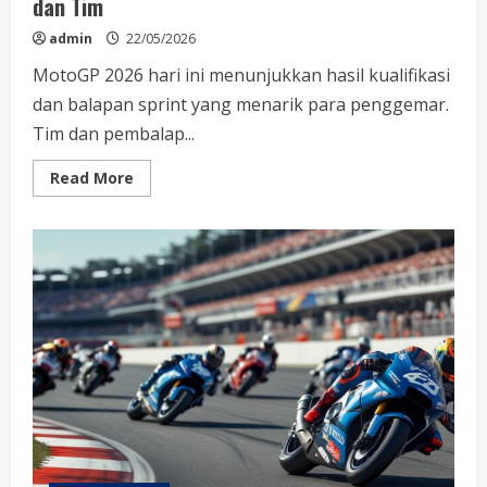
dan Tim
admin
22/05/2026
MotoGP 2026 hari ini menunjukkan hasil kualifikasi
dan balapan sprint yang menarik para penggemar.
Tim dan pembalap...
Read
Read More
more
about
Hasil
Kualifikasi
dan
Sprint
Race
MotoGP
2026
Hari
Ini
Terbaru:
Performa
Pembalap
dan
Tim