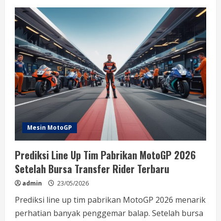
Analisis
Performa
Motor
Ducati
di
MotoGP
2026:
Tinjauan
Setiap
Seri
Balapan
Mesin MotoGP
Prediksi Line Up Tim Pabrikan MotoGP 2026
Setelah Bursa Transfer Rider Terbaru
admin
23/05/2026
Prediksi line up tim pabrikan MotoGP 2026 menarik
perhatian banyak penggemar balap. Setelah bursa