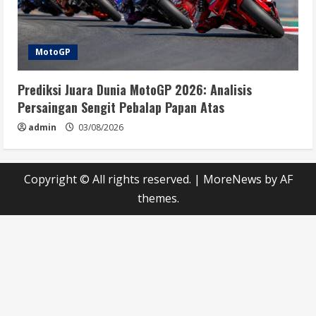
MotoGP
Prediksi Juara Dunia MotoGP 2026: Analisis
Persaingan Sengit Pebalap Papan Atas
admin
03/08/2026
Copyright © All rights reserved.
|
MoreNews
by AF
themes.