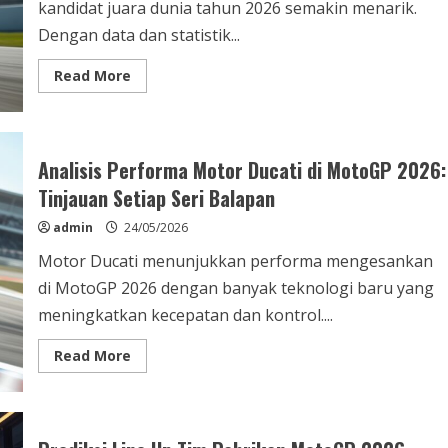
kandidat juara dunia tahun 2026 semakin menarik.
Dengan data dan statistik...
Read
Read More
more
about
Siapa
Kandidat
Juara
Dunia
Analisis Performa Motor Ducati di MotoGP 2026:
MotoGP
2026?
Tinjauan Setiap Seri Balapan
Analisis
Data
admin
24/05/2026
dan
Statistik
Terbaru
Motor Ducati menunjukkan performa mengesankan
di MotoGP 2026 dengan banyak teknologi baru yang
meningkatkan kecepatan dan kontrol....
Read
Read More
more
about
Analisis
Performa
Motor
Ducati