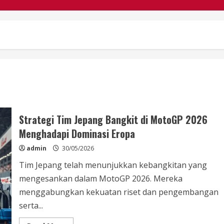
Strategi Tim Jepang Bangkit di MotoGP 2026
Menghadapi Dominasi Eropa
admin
30/05/2026
Tim Jepang telah menunjukkan kebangkitan yang
mengesankan dalam MotoGP 2026. Mereka
menggabungkan kekuatan riset dan pengembangan
serta...