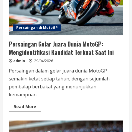
Persaingan di MotoGP
Persaingan Gelar Juara Dunia MotoGP:
Mengidentifikasi Kandidat Terkuat Saat Ini
admin
29/04/2026
Persaingan dalam gelar juara dunia MotoGP
semakin ketat setiap tahun, dengan sejumlah
pembalap berbakat yang menunjukkan
kemampuan...
Read
Read More
more
about
Persaingan
Gelar
Juara
Dunia