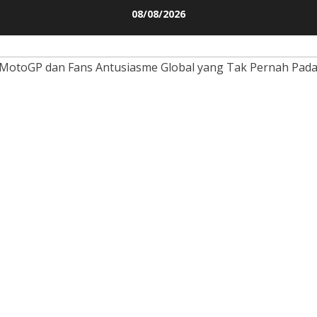
Skip
08/08/2026
to
content