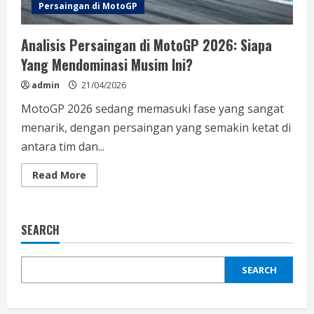
Persaingan di MotoGP
Analisis Persaingan di MotoGP 2026: Siapa
Yang Mendominasi Musim Ini?
admin
21/04/2026
MotoGP 2026 sedang memasuki fase yang sangat
menarik, dengan persaingan yang semakin ketat di
antara tim dan...
Read
Read More
more
about
Analisis
Persaingan
di
SEARCH
MotoGP
2026:
Siapa
Yang
SEARCH
Mendominasi
Musim
Ini?