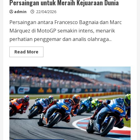
Persaingan untuk Meraih Kejuaraan Dunia
admin
22/04/2026
Persaingan antara Francesco Bagnaia dan Marc
Márquez di MotoGP semakin intens, menarik
perhatian penggemar dan analis olahraga...
Read
Read More
more
about
Sengitnya
Persaingan
di
MotoGP
Antara
Francesco
Bagnaia
dan
Marc
Márquez:
Persaingan
untuk
Meraih
Kejuaraan
Dunia