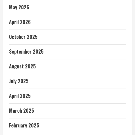
May 2026
April 2026
October 2025
September 2025
August 2025
July 2025
April 2025
March 2025
February 2025