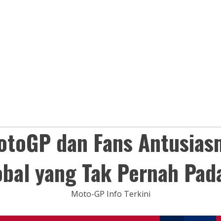
otoGP dan Fans Antusias
obal yang Tak Pernah Pad
Moto-GP Info Terkini