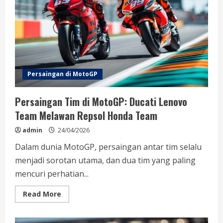
Analisis
Dinamika
Tim
dan
Pembalap
Persaingan di MotoGP
Persaingan Tim di MotoGP: Ducati Lenovo
Team Melawan Repsol Honda Team
admin
24/04/2026
Dalam dunia MotoGP, persaingan antar tim selalu
menjadi sorotan utama, dan dua tim yang paling
mencuri perhatian...
Read
Read More
more
about
Persaingan
Tim