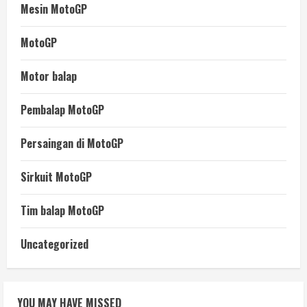
Mesin MotoGP
MotoGP
Motor balap
Pembalap MotoGP
Persaingan di MotoGP
Sirkuit MotoGP
Tim balap MotoGP
Uncategorized
YOU MAY HAVE MISSED