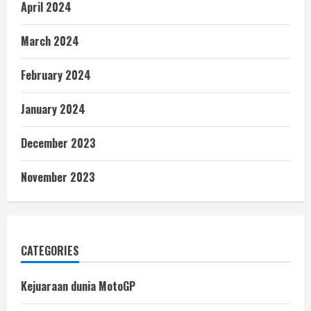
April 2024
March 2024
February 2024
January 2024
December 2023
November 2023
CATEGORIES
Kejuaraan dunia MotoGP