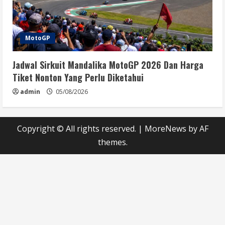
MotoGP
Jadwal Sirkuit Mandalika MotoGP 2026 Dan Harga
Tiket Nonton Yang Perlu Diketahui
admin
05/08/2026
Copyright © All rights reserved.
|
MoreNews
by AF
themes.