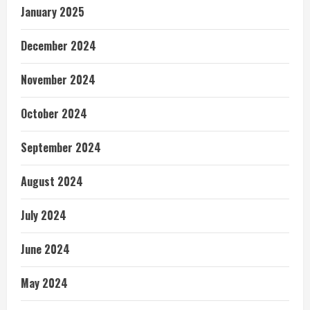
January 2025
December 2024
November 2024
October 2024
September 2024
August 2024
July 2024
June 2024
May 2024