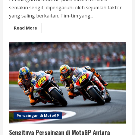
semakin sengit, dipengaruhi oleh sejumlah faktor
yang saling berkaitan. Tim-tim yang...
Read
Read More
more
about
Faktor
Utama
Persaingan
Ketat
di
MotoGP
Musim
Terbaru:
Analisis
Dinamika
Tim
dan
Pembalap
Persaingan di MotoGP
Sengitnya Persaingan di MotoGP Antara