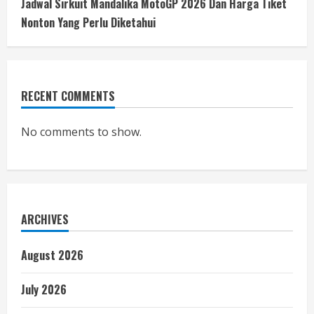
Jadwal Sirkuit Mandalika MotoGP 2026 Dan Harga Tiket
Nonton Yang Perlu Diketahui
RECENT COMMENTS
No comments to show.
ARCHIVES
August 2026
July 2026