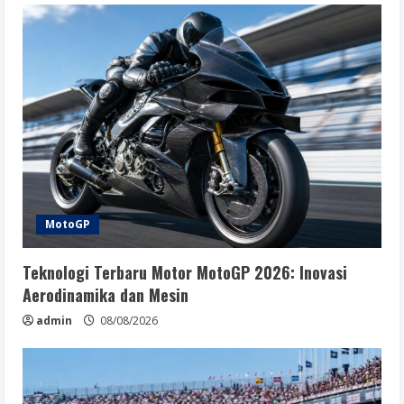
MotoGP
Teknologi Terbaru Motor MotoGP 2026: Inovasi
Aerodinamika dan Mesin
admin
08/08/2026