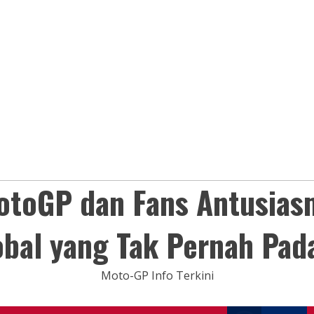
otoGP dan Fans Antusias
obal yang Tak Pernah Pad
Moto-GP Info Terkini