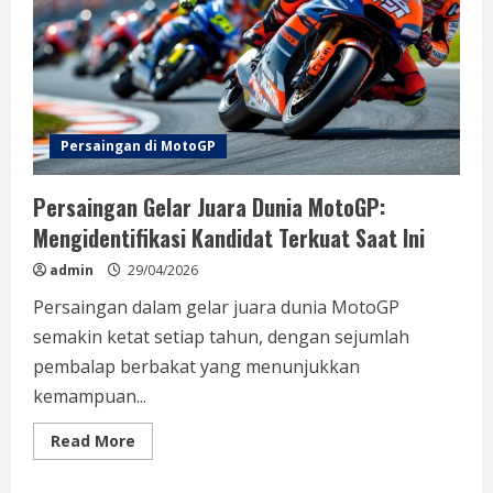
di
Lintasan
Balap
Persaingan di MotoGP
Persaingan Gelar Juara Dunia MotoGP:
Mengidentifikasi Kandidat Terkuat Saat Ini
admin
29/04/2026
Persaingan dalam gelar juara dunia MotoGP
semakin ketat setiap tahun, dengan sejumlah
pembalap berbakat yang menunjukkan
kemampuan...
Read
Read More
more
about
Persaingan