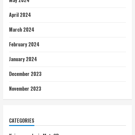
May 2024
April 2024
March 2024
February 2024
January 2024
December 2023
November 2023
CATEGORIES