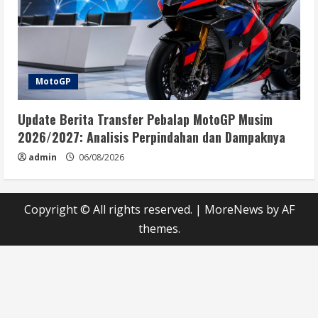
MotoGP
Update Berita Transfer Pebalap MotoGP Musim
2026/2027: Analisis Perpindahan dan Dampaknya
admin
06/08/2026
Copyright © All rights reserved.
|
MoreNews
by AF
themes.