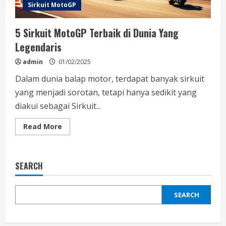
Sirkuit MotoGP
5 Sirkuit MotoGP Terbaik di Dunia Yang
Legendaris
admin
01/02/2025
Dalam dunia balap motor, terdapat banyak sirkuit
yang menjadi sorotan, tetapi hanya sedikit yang
diakui sebagai Sirkuit...
Read
Read More
more
about
5
Sirkuit
MotoGP
SEARCH
Terbaik
di
Dunia
Yang
SEARCH
Legendaris