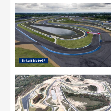
Sirkuit MotoGP