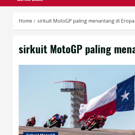
Home
sirkuit MotoGP paling menantang di Eropa
sirkuit MotoGP paling men