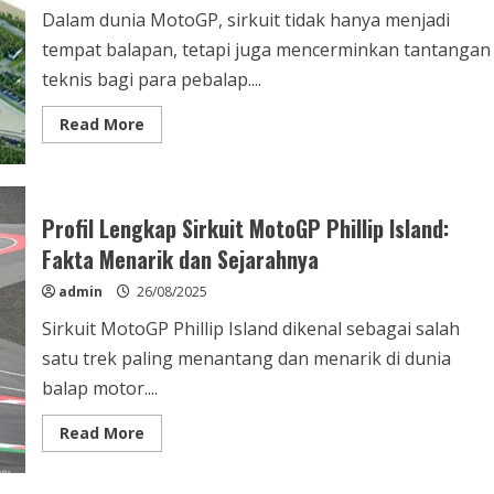
Motorsport
Dalam dunia MotoGP, sirkuit tidak hanya menjadi
tempat balapan, tetapi juga mencerminkan tantangan
teknis bagi para pebalap....
Read
Read More
more
about
Sirkuit
MotoGP
Dengan
Lintasan
Profil Lengkap Sirkuit MotoGP Phillip Island:
Terpanjang:
Menjelajahi
Fakta Menarik dan Sejarahnya
Rekor
dan
admin
26/08/2025
Karakteristiknya
Sirkuit MotoGP Phillip Island dikenal sebagai salah
satu trek paling menantang dan menarik di dunia
balap motor....
Read
Read More
more
about
Profil
Lengkap