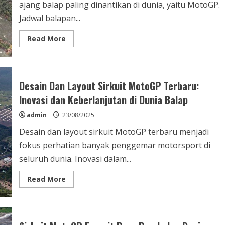
ajang balap paling dinantikan di dunia, yaitu MotoGP.
Jadwal balapan...
Read
Read More
more
about
Jadwal
Balapan
Di
Sirkuit
Desain Dan Layout Sirkuit MotoGP Terbaru:
MotoGP
Mandalika
Inovasi dan Keberlanjutan di Dunia Balap
Indonesia
2025
admin
23/08/2025
Desain dan layout sirkuit MotoGP terbaru menjadi
fokus perhatian banyak penggemar motorsport di
seluruh dunia. Inovasi dalam...
Read
Read More
more
about
Desain
Dan
Layout
Sirkuit