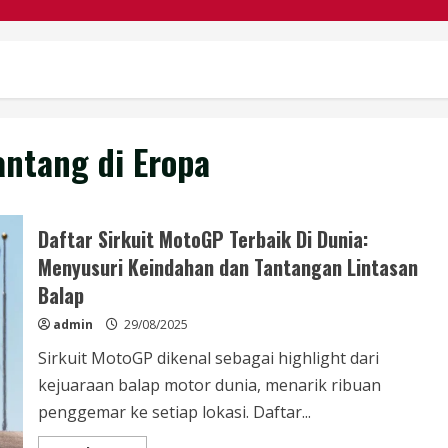
antang di Eropa
Daftar Sirkuit MotoGP Terbaik Di Dunia:
Menyusuri Keindahan dan Tantangan Lintasan
Balap
admin
29/08/2025
Sirkuit MotoGP dikenal sebagai highlight dari
kejuaraan balap motor dunia, menarik ribuan
penggemar ke setiap lokasi. Daftar...