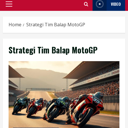
VIDEO
Primary
Menu
Home
Strategi Tim Balap MotoGP
Strategi Tim Balap MotoGP