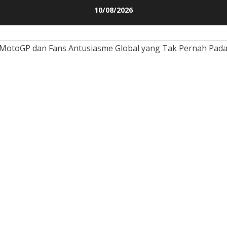
Skip
10/08/2026
to
content