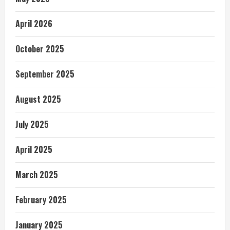
April 2026
October 2025
September 2025
August 2025
July 2025
April 2025
March 2025
February 2025
January 2025