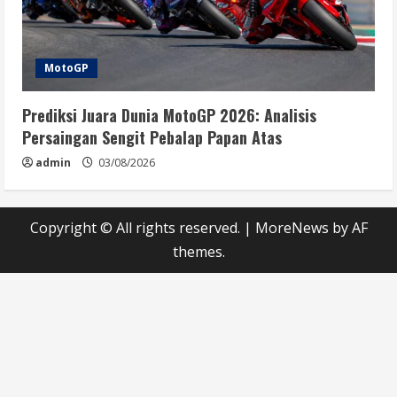
MotoGP
Prediksi Juara Dunia MotoGP 2026: Analisis
Persaingan Sengit Pebalap Papan Atas
admin
03/08/2026
Copyright © All rights reserved.
|
MoreNews
by AF
themes.