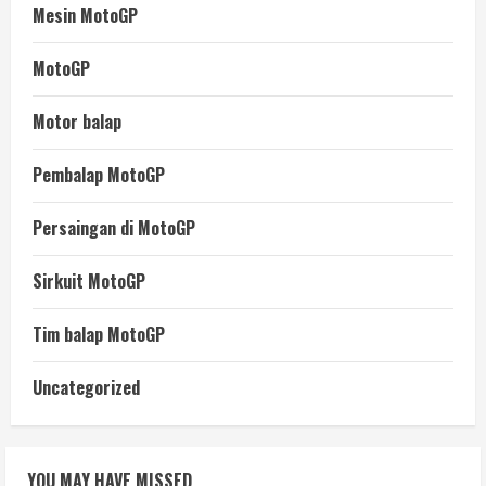
Mesin MotoGP
MotoGP
Motor balap
Pembalap MotoGP
Persaingan di MotoGP
Sirkuit MotoGP
Tim balap MotoGP
Uncategorized
YOU MAY HAVE MISSED