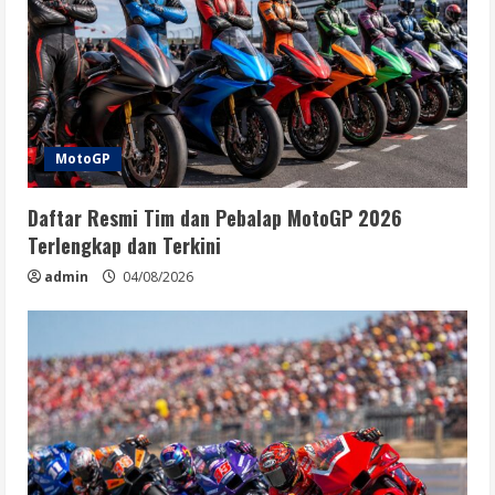
MotoGP
Daftar Resmi Tim dan Pebalap MotoGP 2026
Terlengkap dan Terkini
admin
04/08/2026