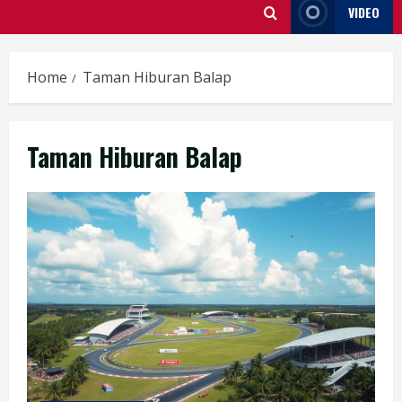
VIDEO
Home
Taman Hiburan Balap
Taman Hiburan Balap