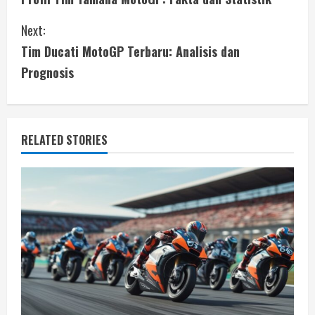
o
Next:
n
Tim Ducati MotoGP Terbaru: Analisis dan
t
Prognosis
i
n
RELATED STORIES
u
e
R
e
a
d