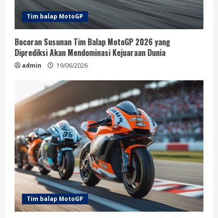
i
Tim balap MotoGP
n
Bocoran Susunan Tim Balap MotoGP 2026 yang
g
Diprediksi Akan Mendominasi Kejuaraan Dunia
admin
19/06/2026
Tim balap MotoGP