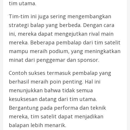
tim utama.
Tim-tim ini juga sering mengembangkan
strategi balap yang berbeda. Dengan cara
ini, mereka dapat mengejutkan rival main
mereka. Beberapa pembalap dari tim satelit
mampu meraih podium, yang meningkatkan
minat dari penggemar dan sponsor.
Contoh sukses termasuk pembalap yang
berhasil meraih poin penting. Hal ini
menunjukkan bahwa tidak semua
kesuksesan datang dari tim utama.
Bergantung pada performa dan teknik
mereka, tim satelit dapat menjadikan
balapan lebih menarik.