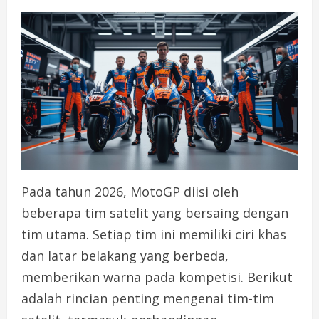
Pada tahun 2026, MotoGP diisi oleh
beberapa tim satelit yang bersaing dengan
tim utama. Setiap tim ini memiliki ciri khas
dan latar belakang yang berbeda,
memberikan warna pada kompetisi. Berikut
adalah rincian penting mengenai tim-tim