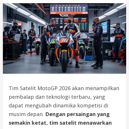
Tim Satelit MotoGP 2026 akan menampilkan
pembalap dan teknologi terbaru, yang
dapat mengubah dinamika kompetisi di
musim depan.
Dengan persaingan yang
semakin ketat, tim satelit menawarkan