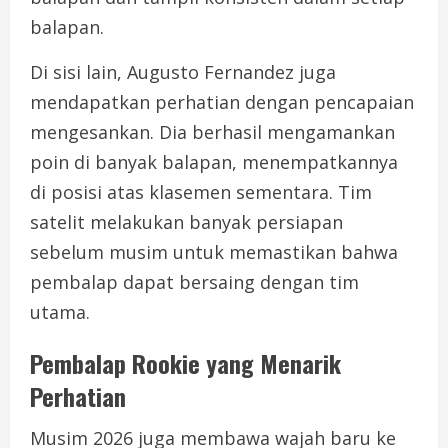
balapan.
Di sisi lain, Augusto Fernandez juga
mendapatkan perhatian dengan pencapaian
mengesankan. Dia berhasil mengamankan
poin di banyak balapan, menempatkannya
di posisi atas klasemen sementara. Tim
satelit melakukan banyak persiapan
sebelum musim untuk memastikan bahwa
pembalap dapat bersaing dengan tim
utama.
Pembalap Rookie yang Menarik
Perhatian
Musim 2026 juga membawa wajah baru ke