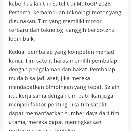
keberhasilan tim satelit di MotoGP 2026.
Pertama, kemampuan teknologi motor yang
digunakan. Tim yang memiliki motor
terbaru dan teknologi canggih berpotensi
lebih baik.
Kedua, pembalap yang kompeten menjadi
kunci. Tim satelit harus memilih pembalap
dengan pengalaman dan bakat. Pembalap
muda bisa jadi aset, jika mereka
mendapatkan bimbingan yang tepat. Selain
itu, kerja sama dengan tim pabrikan juga
menjadi faktor penting. Jika tim satelit
dapat memanfaatkan sumber daya dari tim
utama, mereka dapat meningkatkan
performa secara signifikan.