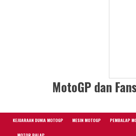
MotoGP dan Fans
KEJUARAAN DUNIA MOTOGP
MESIN MOTOGP
PEMBALAP M
MOTOR BALAP