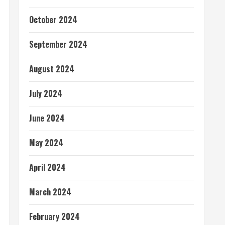
October 2024
September 2024
August 2024
July 2024
June 2024
May 2024
April 2024
March 2024
February 2024