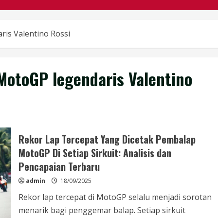
ris Valentino Rossi
MotoGP legendaris Valentino
Rekor Lap Tercepat Yang Dicetak Pembalap
MotoGP Di Setiap Sirkuit: Analisis dan
Pencapaian Terbaru
admin
18/09/2025
Rekor lap tercepat di MotoGP selalu menjadi sorotan
menarik bagi penggemar balap. Setiap sirkuit