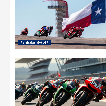
Pembalap MotoGP