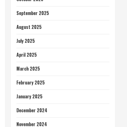
September 2025
August 2025
July 2025
April 2025
March 2025
February 2025
January 2025
December 2024
November 2024