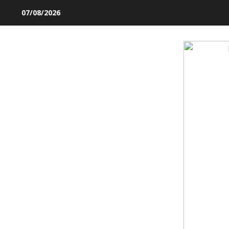
Skip
07/08/2026
to
content