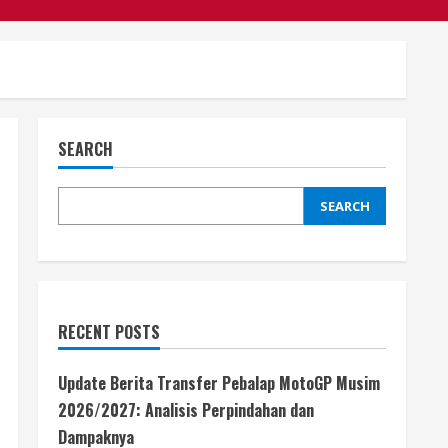
SEARCH
SEARCH
RECENT POSTS
Update Berita Transfer Pebalap MotoGP Musim
2026/2027: Analisis Perpindahan dan
Dampaknya