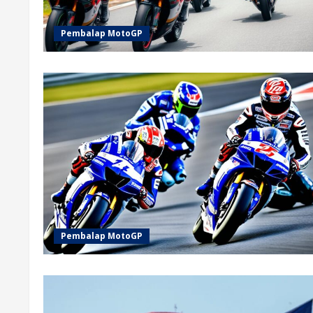
Pembalap MotoGP
Pembalap MotoGP