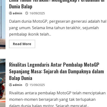
Pabrikan:
Analisis
Dunia Balap
dan
Insight
admin
16/09/2025
Terbaru
Dalam dunia MotoGP, pergeseran generasi adalah hal
yang umum. Selama lima tahun terakhir, sejumlah
pembalap ikonik telah...
Read
Read More
more
about
Nama
Pembalap
MotoGP
Rivalitas Legendaris Antar Pembalap MotoGP
Yang
Pensiun
Sepanjang Masa: Sejarah dan Dampaknya dalam
Dalam
Lima
Balap Dunia
Tahun
Terakhir:
Mengungkap
admin
15/09/2025
Perubahan
di
Rivalitas antara pembalap MotoGP telah menciptakan
Dunia
Balap
momen-momen bersejarah yang tak terlupakan
dalam dunia balap motor. Sejarah mencatat...