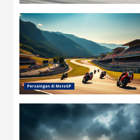
Persaingan di MotoGP