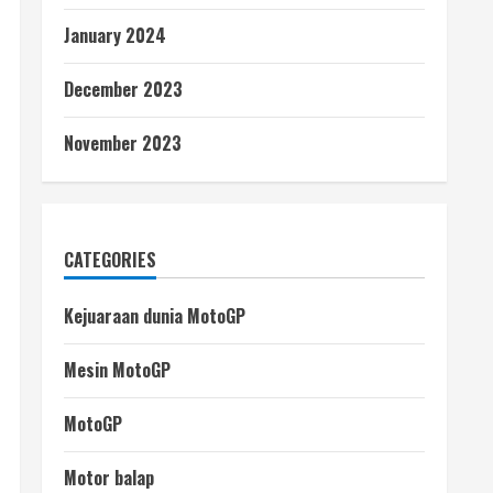
January 2024
December 2023
November 2023
CATEGORIES
Kejuaraan dunia MotoGP
Mesin MotoGP
MotoGP
Motor balap