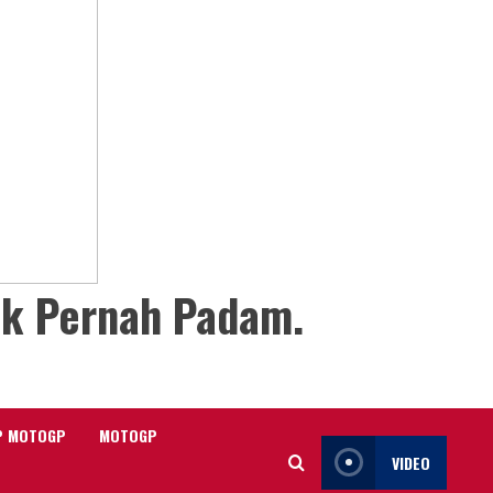
ak Pernah Padam.
P MOTOGP
MOTOGP
VIDEO