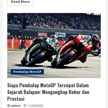
Read
Read More
more
about
Jadwal
Balapan
Dan
Pembalap
MotoGP
Musim
2025:
Panduan
Lengkap
untuk
Penggemar
Pembalap MotoGP
Siapa Pembalap MotoGP Tercepat Dalam
Sejarah Balapan: Mengungkap Rekor dan
Prestasi
admin
12/09/2025