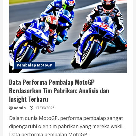
Yang
Dicetak
Pembalap
MotoGP
Di
Setiap
Sirkuit:
Analisis
dan
Pencapaian
Terbaru
Pembalap MotoGP
Data Performa Pembalap MotoGP
Berdasarkan Tim Pabrikan: Analisis dan
Insight Terbaru
admin
17/09/2025
Dalam dunia MotoGP, performa pembalap sangat
dipengaruhi oleh tim pabrikan yang mereka wakili.
Data performa pembalap MotoGP...