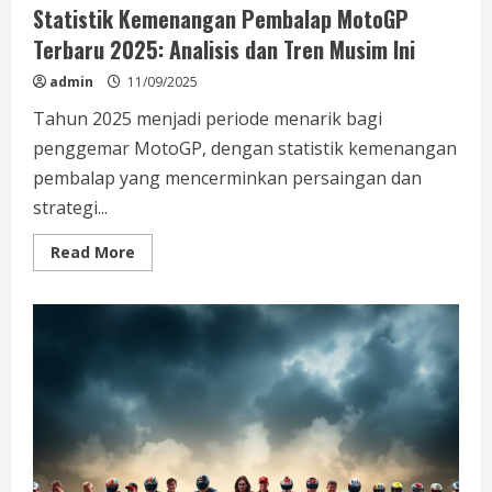
Statistik Kemenangan Pembalap MotoGP
Terbaru 2025: Analisis dan Tren Musim Ini
admin
11/09/2025
Tahun 2025 menjadi periode menarik bagi
penggemar MotoGP, dengan statistik kemenangan
pembalap yang mencerminkan persaingan dan
strategi...
Read
Read More
more
about
Statistik
Kemenangan
Pembalap
MotoGP
Terbaru
2025:
Analisis
dan
Tren
Musim
Ini