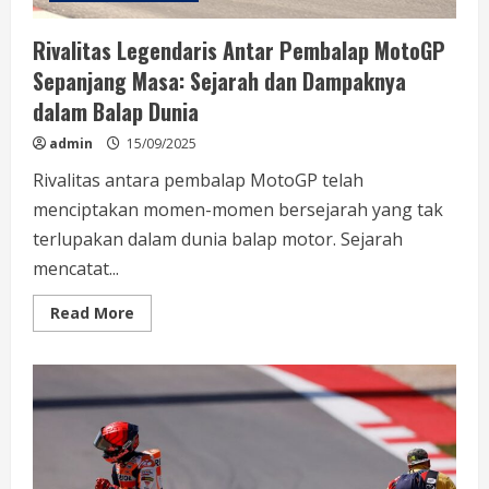
Rivalitas Legendaris Antar Pembalap MotoGP
Sepanjang Masa: Sejarah dan Dampaknya
dalam Balap Dunia
admin
15/09/2025
Rivalitas antara pembalap MotoGP telah
menciptakan momen-momen bersejarah yang tak
terlupakan dalam dunia balap motor. Sejarah
mencatat...
Read
Read More
more
about
Rivalitas
Legendaris
Antar
Pembalap
MotoGP
Sepanjang
Masa:
Sejarah
dan