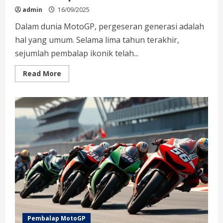
admin
16/09/2025
Dalam dunia MotoGP, pergeseran generasi adalah
hal yang umum. Selama lima tahun terakhir,
sejumlah pembalap ikonik telah...
Read
Read More
more
about
Nama
Pembalap
MotoGP
Yang
Pensiun
Dalam
Lima
Tahun
Terakhir:
Mengungkap
Perubahan
di
Dunia
Balap
Pembalap MotoGP