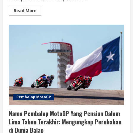
Read
Read More
more
about
Data
Performa
Pembalap
MotoGP
Berdasarkan
Tim
Pabrikan:
Analisis
dan
Insight
Terbaru
Pembalap MotoGP
Nama Pembalap MotoGP Yang Pensiun Dalam
Lima Tahun Terakhir: Mengungkap Perubahan
di Dunia Balap