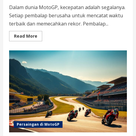
Dalam dunia MotoGP, kecepatan adalah segalanya.
Setiap pembalap berusaha untuk mencatat waktu
terbaik dan memecahkan rekor. Pembalap...
Read
Read More
more
about
Siapa
Pembalap
MotoGP
Tercepat
Dalam
Sejarah
Balapan:
Mengungkap
Rekor
dan
Prestasi
Persaingan di MotoGP