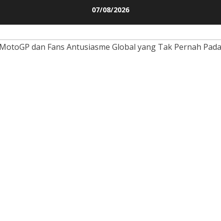
Skip
07/08/2026
to
content