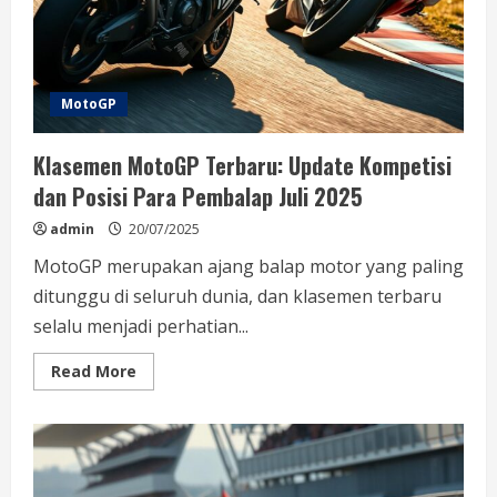
MotoGP
Klasemen MotoGP Terbaru: Update Kompetisi
dan Posisi Para Pembalap Juli 2025
admin
20/07/2025
MotoGP merupakan ajang balap motor yang paling
ditunggu di seluruh dunia, dan klasemen terbaru
selalu menjadi perhatian...
Read
Read More
more
about
Klasemen
MotoGP
Terbaru:
Update
Kompetisi
dan