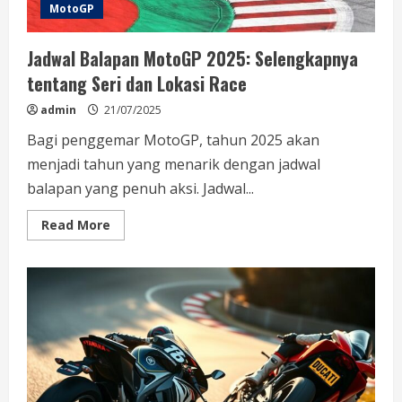
MotoGP
Jadwal Balapan MotoGP 2025: Selengkapnya
tentang Seri dan Lokasi Race
admin
21/07/2025
Bagi penggemar MotoGP, tahun 2025 akan
menjadi tahun yang menarik dengan jadwal
balapan yang penuh aksi. Jadwal...
Read
Read More
more
about
Jadwal
Balapan
MotoGP
2025:
Selengkapnya
tentang
Seri
dan
Lokasi
Race