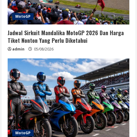
MotoGP
Jadwal Sirkuit Mandalika MotoGP 2026 Dan Harga
Tiket Nonton Yang Perlu Diketahui
admin
05/08/2026
MotoGP