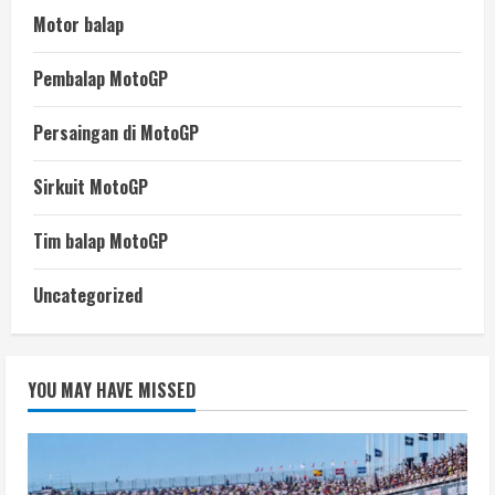
Motor balap
Pembalap MotoGP
Persaingan di MotoGP
Sirkuit MotoGP
Tim balap MotoGP
Uncategorized
YOU MAY HAVE MISSED