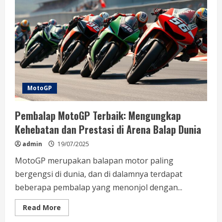
Posisi
Para
Pembalap
Juli
2025
MotoGP
Pembalap MotoGP Terbaik: Mengungkap
Kehebatan dan Prestasi di Arena Balap Dunia
admin
19/07/2025
MotoGP merupakan balapan motor paling
bergengsi di dunia, dan di dalamnya terdapat
beberapa pembalap yang menonjol dengan...
Read
Read More
more
about