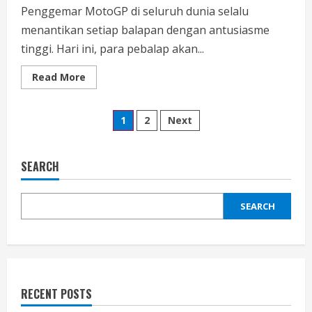
Penggemar MotoGP di seluruh dunia selalu
menantikan setiap balapan dengan antusiasme
tinggi. Hari ini, para pebalap akan...
Read
Read More
more
about
Prediksi
Posts
MotoGP
1
2
Next
Hari
Ini:
pagination
Analisis
Performa
dan
SEARCH
Strategi
Tim
SEARCH
RECENT POSTS