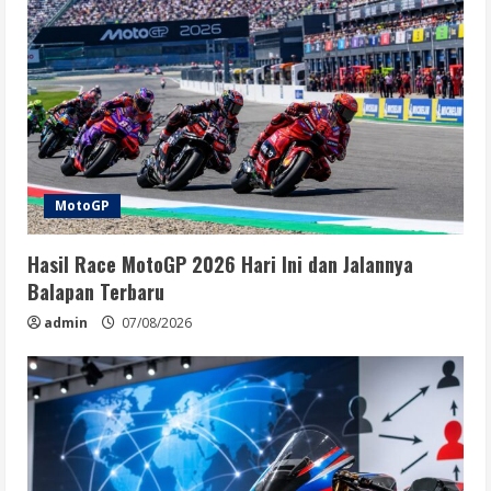
MotoGP
Hasil Race MotoGP 2026 Hari Ini dan Jalannya
Balapan Terbaru
admin
07/08/2026