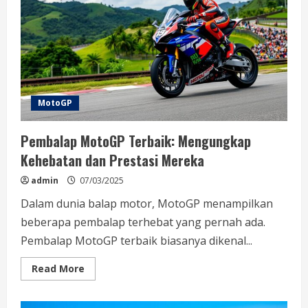
secara
Gratis
dan
Legal
MotoGP
Pembalap MotoGP Terbaik: Mengungkap
Kehebatan dan Prestasi Mereka
admin
07/03/2025
Dalam dunia balap motor, MotoGP menampilkan
beberapa pembalap terhebat yang pernah ada.
Pembalap MotoGP terbaik biasanya dikenal...
Read
Read More
more
about
Pembalap
MotoGP